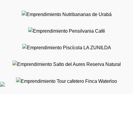
Calle 5A #39 -194 Of. 401 Torre Diners Club - Medellín,
Colombia
Teléfono: (57) +4 316 4400
comunicaciones@aureliollano.org.co