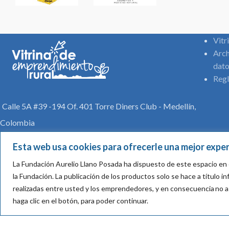
Vitr
Arch
dato
Regl
Calle 5A #39 -194 Of. 401 Torre Diners Club - Medellín,
Colombia
Teléfono: (57) +4 316 4400
Esta web usa cookies para ofrecerle una mejor exper
comunicaciones@aureliollano.org.co
La Fundación Aurelio Llano Posada ha dispuesto de este espacio en 
la Fundación.
La publicación de los productos solo se hace a título 
realizadas entre usted y los emprendedores, y en consecuencia
no a
haga clic en el botón, para poder continuar.