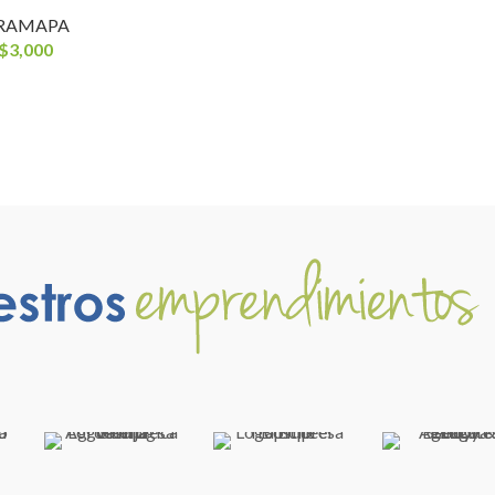
RAMAPA
$
3,000