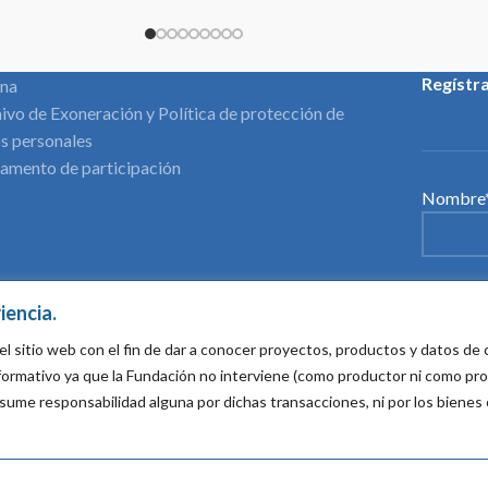
Regístr
ina
ivo de Exoneración y Política de protección de
s personales
amento de participación
Nombre*
Mail*:
iencia.
el sitio web con el fin de dar a conocer proyectos, productos y datos d
informativo ya que la Fundación no interviene (como productor ni como pr
Acepto
sume responsabilidad alguna por dichas transacciones, ni por los bienes