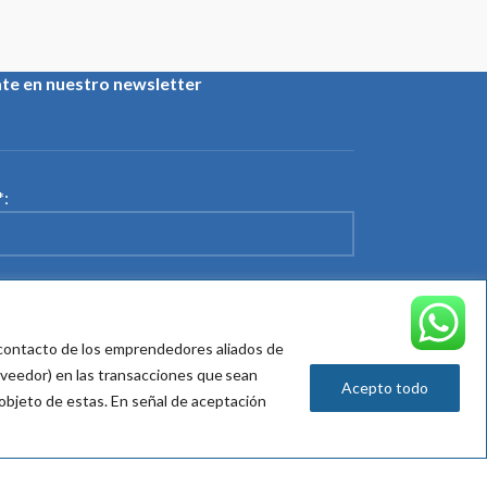
ate en nuestro newsletter
:
e contacto de los emprendedores aliados de
oveedor) en las transacciones que sean
 su política de tratamiento de datos
Acepto todo
 objeto de
estas
. En señal de aceptación