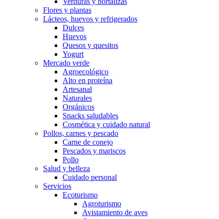
Verduras y hortalizas
Flores y plantas
Lácteos, huevos y refrigerados
Dulces
Huevos
Quesos y quesitos
Yogurt
Mercado verde
Agroecológico
Alto en proteína
Artesanal
Naturales
Orgánicos
Snacks saludables
Cosmética y cuidado natural
Pollos, carnes y pescado
Carne de conejo
Pescados y mariscos
Pollo
Salud y belleza
Cuidado personal
Servicios
Ecoturismo
Agroturismo
Avistamiento de aves