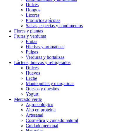
Dulces
Hongos
Licores
Productos apícolas
Salsas, especias y condimentos
Flores y plantas
Frutas y verduras
Frutas
Hierbas y aromáticas
Pulpas
Verduras y hortalizas
Lácteos, huevos y refrigerados
Dulces
Huevos
Leche
Mantequillas y margarinas
Quesos y quesitos
Yogurt
Mercado verde
Agroecológico
Alto en proteína
Artesanal
Cosmética y cuidado natural
Cuidado personal
Naturales