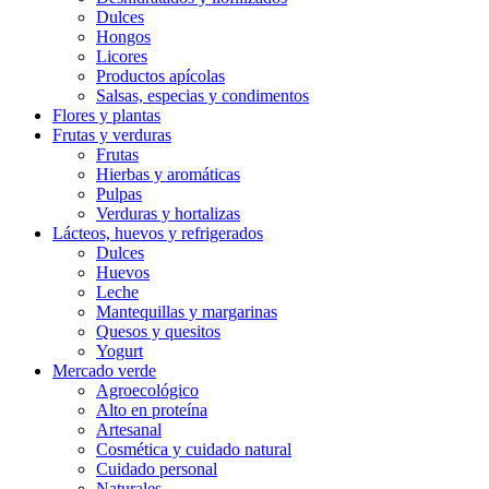
Dulces
Hongos
Licores
Productos apícolas
Salsas, especias y condimentos
Flores y plantas
Frutas y verduras
Frutas
Hierbas y aromáticas
Pulpas
Verduras y hortalizas
Lácteos, huevos y refrigerados
Dulces
Huevos
Leche
Mantequillas y margarinas
Quesos y quesitos
Yogurt
Mercado verde
Agroecológico
Alto en proteína
Artesanal
Cosmética y cuidado natural
Cuidado personal
Naturales