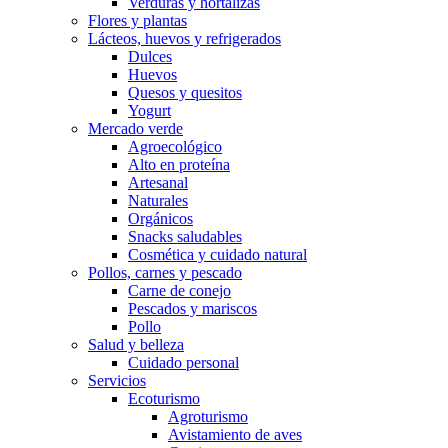
Verduras y hortalizas
Flores y plantas
Lácteos, huevos y refrigerados
Dulces
Huevos
Quesos y quesitos
Yogurt
Mercado verde
Agroecológico
Alto en proteína
Artesanal
Naturales
Orgánicos
Snacks saludables
Cosmética y cuidado natural
Pollos, carnes y pescado
Carne de conejo
Pescados y mariscos
Pollo
Salud y belleza
Cuidado personal
Servicios
Ecoturismo
Agroturismo
Avistamiento de aves