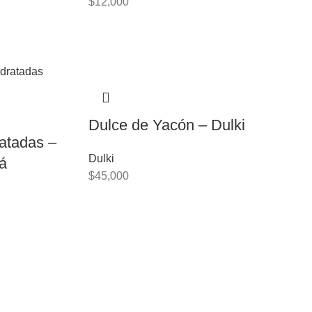
$
12,000
Dulce de Yacón – Dulki
atadas –
Dulki
á
$
45,000