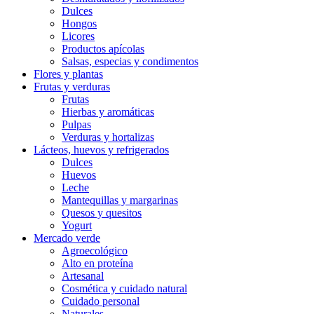
Dulces
Hongos
Licores
Productos apícolas
Salsas, especias y condimentos
Flores y plantas
Frutas y verduras
Frutas
Hierbas y aromáticas
Pulpas
Verduras y hortalizas
Lácteos, huevos y refrigerados
Dulces
Huevos
Leche
Mantequillas y margarinas
Quesos y quesitos
Yogurt
Mercado verde
Agroecológico
Alto en proteína
Artesanal
Cosmética y cuidado natural
Cuidado personal
Naturales