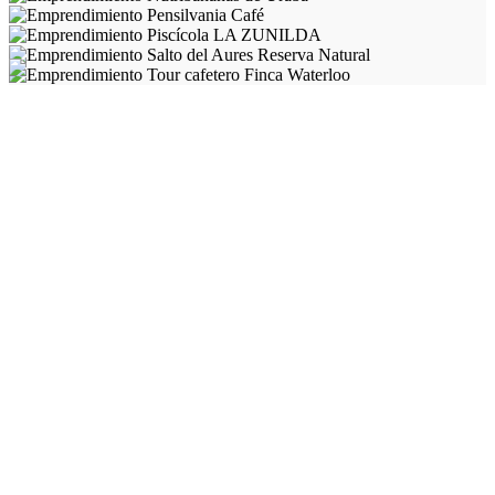
Calle 5A #39 -194 Of. 401 Torre Diners Club - Medellín, Colombia
Teléfono: (57) +4 316 4400
comunicaciones@aureliollano.org.co
Vitrina
Archivo de Exoneración y Política de protección de datos
personales
Reglamento de participación
Regístrate en nuestro newsletter
Nombre*:
Mail*: