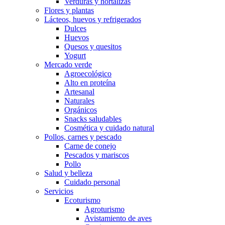
Verduras y hortalizas
Flores y plantas
Lácteos, huevos y refrigerados
Dulces
Huevos
Quesos y quesitos
Yogurt
Mercado verde
Agroecológico
Alto en proteína
Artesanal
Naturales
Orgánicos
Snacks saludables
Cosmética y cuidado natural
Pollos, carnes y pescado
Carne de conejo
Pescados y mariscos
Pollo
Salud y belleza
Cuidado personal
Servicios
Ecoturismo
Agroturismo
Avistamiento de aves