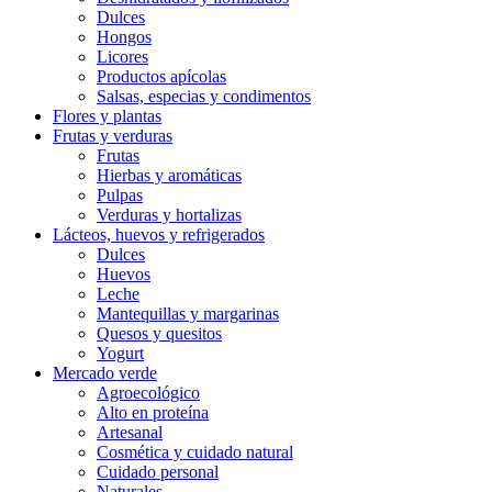
Dulces
Hongos
Licores
Productos apícolas
Salsas, especias y condimentos
Flores y plantas
Frutas y verduras
Frutas
Hierbas y aromáticas
Pulpas
Verduras y hortalizas
Lácteos, huevos y refrigerados
Dulces
Huevos
Leche
Mantequillas y margarinas
Quesos y quesitos
Yogurt
Mercado verde
Agroecológico
Alto en proteína
Artesanal
Cosmética y cuidado natural
Cuidado personal
Naturales