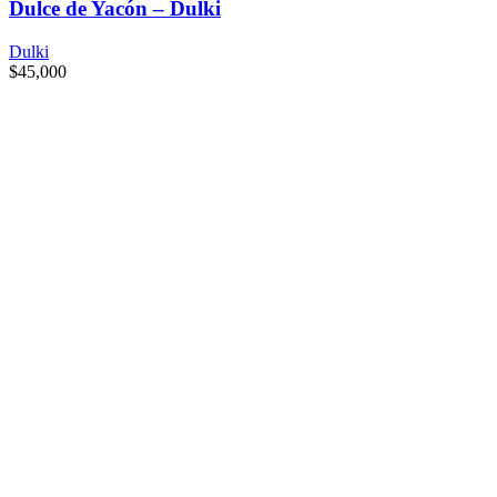
Dulce de Yacón – Dulki
Dulki
$
45,000