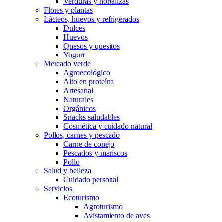
Verduras y hortalizas
Flores y plantas
Lácteos, huevos y refrigerados
Dulces
Huevos
Quesos y quesitos
Yogurt
Mercado verde
Agroecológico
Alto en proteína
Artesanal
Naturales
Orgánicos
Snacks saludables
Cosmética y cuidado natural
Pollos, carnes y pescado
Carne de conejo
Pescados y mariscos
Pollo
Salud y belleza
Cuidado personal
Servicios
Ecoturismo
Agroturismo
Avistamiento de aves