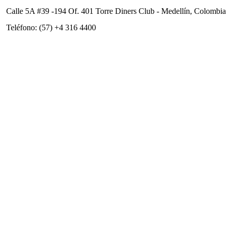
Calle 5A #39 -194 Of. 401 Torre Diners Club - Medellín, Colombia
Teléfono: (57) +4 316 4400
comunicaciones@aureliollano.org.co
Vitrina
Archivo de Exoneración y Política de protección de datos
personales
Reglamento de participación
Regístrate en nuestro newsletter
Nombre*:
Mail*:
Acepto su política de tratamiento de datos