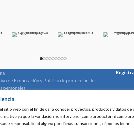
Regístr
ina
ivo de Exoneración y Política de protección de
s personales
amento de participación
iencia.
Nombre*
el sitio web con el fin de dar a conocer proyectos, productos y datos d
informativo ya que la Fundación no interviene (como productor ni como pr
sume responsabilidad alguna por dichas transacciones, ni por los bienes
Mail*: