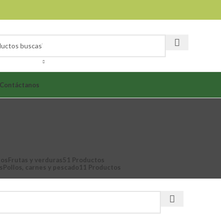
Contáctanos
tos
Frutas y verduras
51 Productos
s
Pollos, carnes y pescado
11 Productos