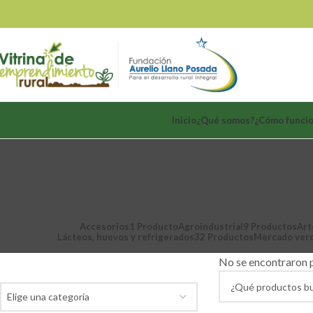
Inicio
¿Qué somos?
¿Cómo funci
Accesorios
1 Producto
Agroindustrial
9 Productos
Art
Lácteos, huevos y refrigerados
32 Productos
Mercado ver
Categoría de productos
No se encontraron p
Elige una categoría