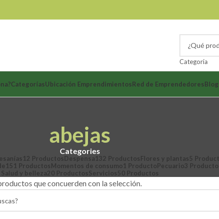
Categoría
ona?
Categorías
Ubicación Emprendimientos
Red de Emprendedores
Blog
abejas
Categories
esanías
12 Productos
Despensa
132 Productos
Flores y plantas
5 Produc
de
151 Productos
Momentos de consumo
1 Producto
Pecuario
3 Producto
Salud y belleza
20 Productos
Servicios
50 Productos
roductos que concuerden con la selección.