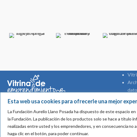
Vitr
Arch
dato
Regl
Esta web usa cookies para ofrecerle una mejor exper
La Fundación Aurelio Llano Posada ha dispuesto de este espacio en 
Calle 5A #39 -194 Of. 401 Torre Diners Club - Medellín,
la Fundación.
La publicación de los productos solo se hace a título 
Colombia
realizadas entre usted y los emprendedores, y en consecuencia
no a
Teléfono: (57) +4 316 4400
haga clic en el botón, para poder continuar.