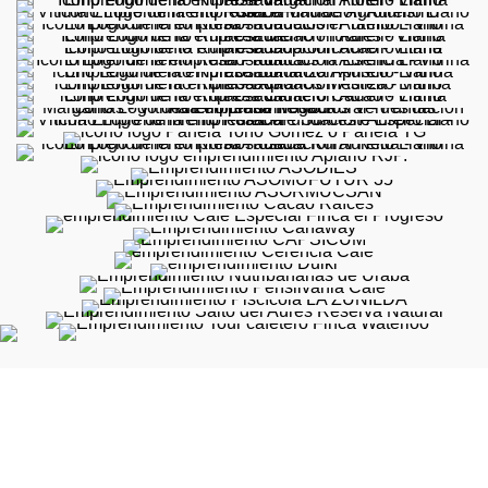
Calle 5A #39 -194 Of. 401 Torre Diners Club - Medellín,
Colombia
Teléfono: (57) +4 316 4400
comunicaciones@aureliollano.org.co