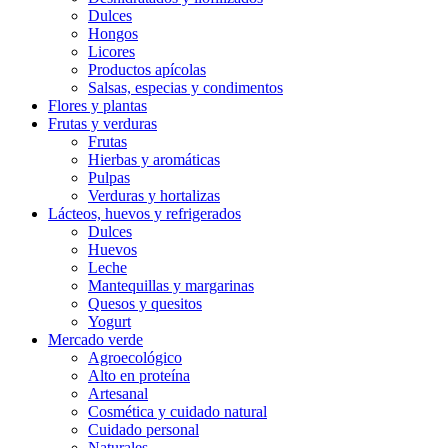
Dulces
Hongos
Licores
Productos apícolas
Salsas, especias y condimentos
Flores y plantas
Frutas y verduras
Frutas
Hierbas y aromáticas
Pulpas
Verduras y hortalizas
Lácteos, huevos y refrigerados
Dulces
Huevos
Leche
Mantequillas y margarinas
Quesos y quesitos
Yogurt
Mercado verde
Agroecológico
Alto en proteína
Artesanal
Cosmética y cuidado natural
Cuidado personal
Naturales