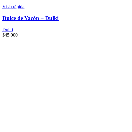
Vista rápida
Dulce de Yacón – Dulki
Dulki
$
45,000