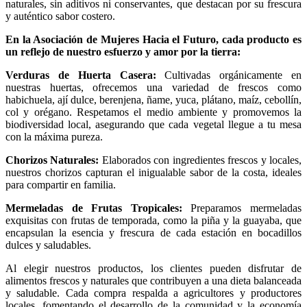
naturales, sin aditivos ni conservantes, que destacan por su frescura
y auténtico sabor costero.
En la Asociación de Mujeres Hacia el Futuro, cada producto es
un reflejo de nuestro esfuerzo y amor por la tierra:
Verduras de Huerta Casera:
Cultivadas orgánicamente en
nuestras huertas, ofrecemos una variedad de frescos como
habichuela, ají dulce, berenjena, ñame, yuca, plátano, maíz, cebollín,
col y orégano. Respetamos el medio ambiente y promovemos la
biodiversidad local, asegurando que cada vegetal llegue a tu mesa
con la máxima pureza.
Chorizos Naturales:
Elaborados con ingredientes frescos y locales,
nuestros chorizos capturan el inigualable sabor de la costa, ideales
para compartir en familia.
Mermeladas de Frutas Tropicales:
Preparamos mermeladas
exquisitas con frutas de temporada, como la piña y la guayaba, que
encapsulan la esencia y frescura de cada estación en bocadillos
dulces y saludables.
Al elegir nuestros productos, los clientes pueden disfrutar de
alimentos frescos y naturales que contribuyen a una dieta balanceada
y saludable. Cada compra respalda a agricultores y productores
locales, fomentando el desarrollo de la comunidad y la economía