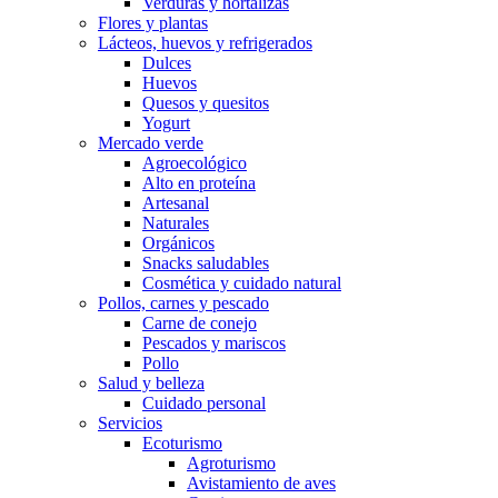
Verduras y hortalizas
Flores y plantas
Lácteos, huevos y refrigerados
Dulces
Huevos
Quesos y quesitos
Yogurt
Mercado verde
Agroecológico
Alto en proteína
Artesanal
Naturales
Orgánicos
Snacks saludables
Cosmética y cuidado natural
Pollos, carnes y pescado
Carne de conejo
Pescados y mariscos
Pollo
Salud y belleza
Cuidado personal
Servicios
Ecoturismo
Agroturismo
Avistamiento de aves