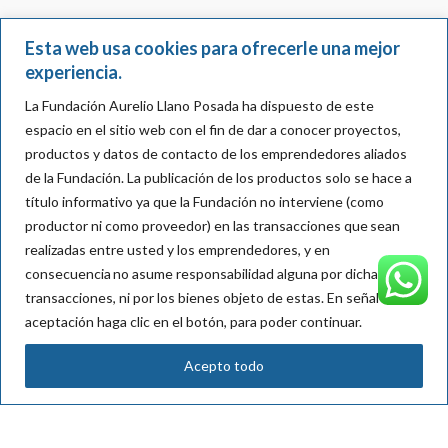
Esta web usa cookies para ofrecerle una mejor
experiencia.
La Fundación Aurelio Llano Posada ha dispuesto de este
espacio en el sitio web con el fin de dar a conocer proyectos,
productos y datos de contacto de los emprendedores aliados
de la Fundación.
La publicación de los productos solo se hace a
título informativo ya que la Fundación no interviene (como
productor ni como proveedor) en las transacciones que sean
realizadas entre usted y los emprendedores, y en
consecuencia
no asume responsabilidad alguna por dichas
transacciones, ni por los bienes objeto de
estas
. En señal de
aceptación haga clic en el botón, para poder continuar.
Calle 5A #39 -194 Of. 401 Torre Diners Club - Medellín,
Acepto todo
Colombia
Teléfono: (57) +4 316 4400
comunicaciones@aureliollano.org.co