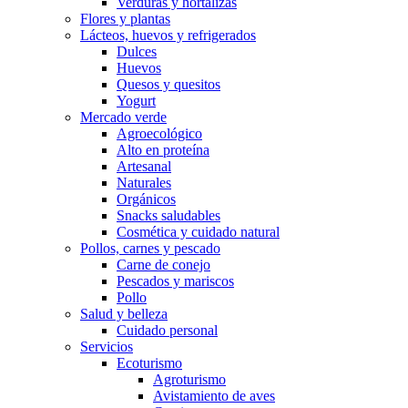
Verduras y hortalizas
Flores y plantas
Lácteos, huevos y refrigerados
Dulces
Huevos
Quesos y quesitos
Yogurt
Mercado verde
Agroecológico
Alto en proteína
Artesanal
Naturales
Orgánicos
Snacks saludables
Cosmética y cuidado natural
Pollos, carnes y pescado
Carne de conejo
Pescados y mariscos
Pollo
Salud y belleza
Cuidado personal
Servicios
Ecoturismo
Agroturismo
Avistamiento de aves