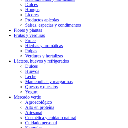
Dulces
Hongos
Licores
Productos apícolas
Salsas, especias y condimentos
Flores y plantas
Frutas y verduras
Frutas
Hierbas y aromáticas
Pulpas
Verduras y hortalizas
Lácteos, huevos y refrigerados
Dulces
Huevos
Leche
Mantequillas y margarinas
Quesos y quesitos
Yogurt
Mercado verde
Agroecológico
Alto en proteína
Artesanal
Cosmética y cuidado natural
Cuidado personal
Naturales