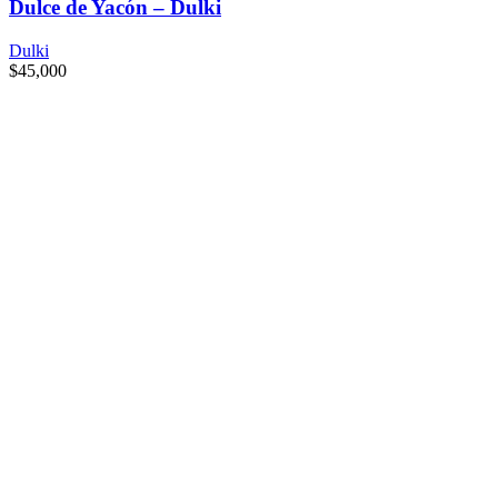
Dulce de Yacón – Dulki
Dulki
$
45,000