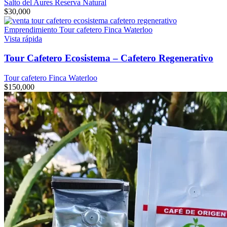
Salto del Aures Reserva Natural
$
30,000
Vista rápida
Tour Cafetero Ecosistema – Cafetero Regenerativo
Tour cafetero Finca Waterloo
$
150,000