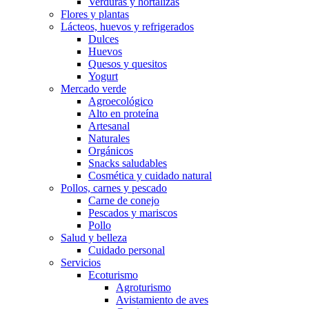
Verduras y hortalizas
Flores y plantas
Lácteos, huevos y refrigerados
Dulces
Huevos
Quesos y quesitos
Yogurt
Mercado verde
Agroecológico
Alto en proteína
Artesanal
Naturales
Orgánicos
Snacks saludables
Cosmética y cuidado natural
Pollos, carnes y pescado
Carne de conejo
Pescados y mariscos
Pollo
Salud y belleza
Cuidado personal
Servicios
Ecoturismo
Agroturismo
Avistamiento de aves