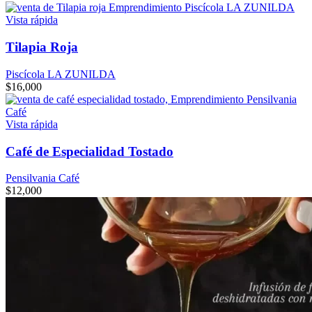
Vista rápida
Tilapia Roja
Piscícola LA ZUNILDA
$
16,000
Vista rápida
Café de Especialidad Tostado
Pensilvania Café
$
12,000