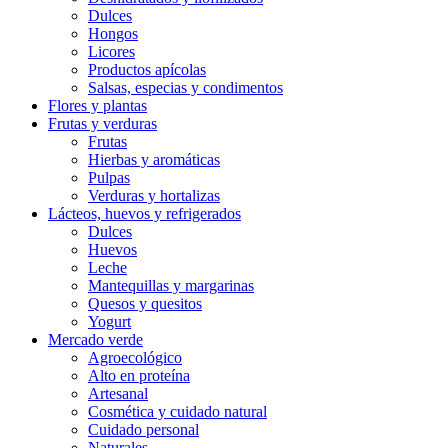
Dulces
Hongos
Licores
Productos apícolas
Salsas, especias y condimentos
Flores y plantas
Frutas y verduras
Frutas
Hierbas y aromáticas
Pulpas
Verduras y hortalizas
Lácteos, huevos y refrigerados
Dulces
Huevos
Leche
Mantequillas y margarinas
Quesos y quesitos
Yogurt
Mercado verde
Agroecológico
Alto en proteína
Artesanal
Cosmética y cuidado natural
Cuidado personal
Naturales