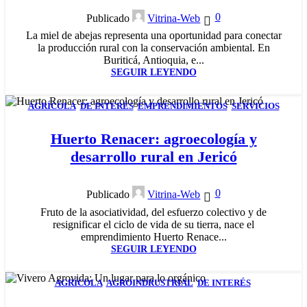
0
Publicado
Vitrina-Web
La miel de abejas representa una oportunidad para conectar
la producción rural con la conservación ambiental. En
Buriticá, Antioquia, e...
SEGUIR LEYENDO
AGRÍCOLA
,
DE INTERÉS
,
EMPRENDIMIENTOS
,
SERVICIOS
28
MAY
Huerto Renacer: agroecología y
desarrollo rural en Jericó
0
Publicado
Vitrina-Web
Fruto de la asociatividad, del esfuerzo colectivo y de
resignificar el ciclo de vida de su tierra, nace el
emprendimiento Huerto Renace...
SEGUIR LEYENDO
AGRÍCOLA
,
AGROINDRUSTRIAL
,
DE INTERÉS
,
22
EMPRENDIMIENTOS
,
SERVICIOS
ABR