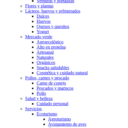
Verduras y hortalizas
Flores y plantas
Lácteos, huevos y refrigerados
Dulces
Huevos
Quesos y quesitos
Yogurt
Mercado verde
Agroecológico
Alto en proteína
Artesanal
Naturales
Orgánicos
Snacks saludables
Cosmética y cuidado natural
Pollos, carnes y pescado
Carne de conejo
Pescados y mariscos
Pollo
Salud y belleza
Cuidado personal
Servicios
Ecoturismo
Agroturismo
Avistamiento de aves