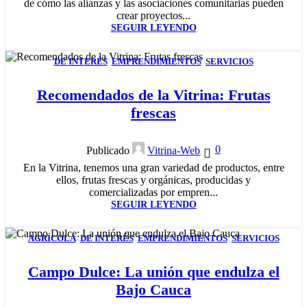
de cómo las alianzas y las asociaciones comunitarias pueden
crear proyectos...
SEGUIR LEYENDO
DE INTERÉS
,
EMPRENDIMIENTOS
,
SERVICIOS
05
NOV
Recomendados de la Vitrina: Frutas
frescas
0
Publicado
Vitrina-Web
En la Vitrina, tenemos una gran variedad de productos, entre
ellos, frutas frescas y orgánicas, producidas y
comercializadas por empren...
SEGUIR LEYENDO
AGRÍCOLA
,
DE INTERÉS
,
EMPRENDIMIENTOS
,
SERVICIOS
29
OCT
Campo Dulce: La unión que endulza el
Bajo Cauca