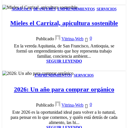
AGRÍCOLA
,
DE INTERÉS
,
EMPRENDIMIENTOS
,
SERVICIOS
05
MAR
Mieles el Carrizal, apicultura sostenible
0
Publicado
Vitrina-Web
En la vereda Aquitania, de San Francisco, Antioquia, se
formó un emprendimiento que hoy representa trabajo
familiar, conciencia ambient...
SEGUIR LEYENDO
EMPRENDIMIENTOS
,
SERVICIOS
17
FEB
2026: Un año para comprar orgánico
0
Publicado
Vitrina-Web
Este 2026 es la oportunidad ideal para volver a lo natural,
para pensar en lo que comemos, y quién está detrás de cada
alimento, las hi...
SEGUIR LEYENDO