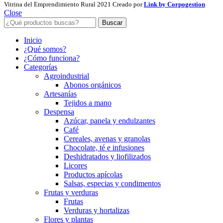
Vitrina del Emprendimiento Rural
2021 Creado por
Link by Corpogestion
Close
Buscar
Inicio
¿Qué somos?
¿Cómo funciona?
Categorías
Agroindustrial
Abonos orgánicos
Artesanías
Tejidos a mano
Despensa
Azúcar, panela y endulzantes
Café
Cereales, avenas y granolas
Chocolate, té e infusiones
Deshidratados y liofilizados
Licores
Productos apícolas
Salsas, especias y condimentos
Frutas y verduras
Frutas
Verduras y hortalizas
Flores y plantas