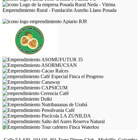
Calle 5A #39 -194 Of. 401 Torre Diners Club - Medellín, Colombia