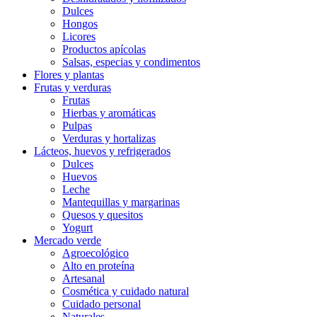
Dulces
Hongos
Licores
Productos apícolas
Salsas, especias y condimentos
Flores y plantas
Frutas y verduras
Frutas
Hierbas y aromáticas
Pulpas
Verduras y hortalizas
Lácteos, huevos y refrigerados
Dulces
Huevos
Leche
Mantequillas y margarinas
Quesos y quesitos
Yogurt
Mercado verde
Agroecológico
Alto en proteína
Artesanal
Cosmética y cuidado natural
Cuidado personal
Naturales