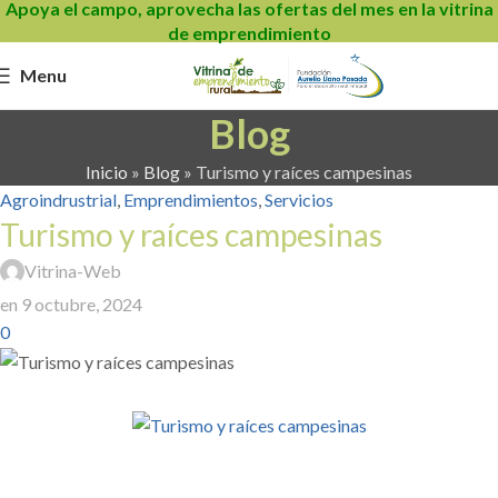
Apoya el campo, aprovecha las ofertas del mes en la vitrina
de emprendimiento
Menu
Blog
Inicio
»
Blog
»
Turismo y raíces campesinas
Agroindrustrial
,
Emprendimientos
,
Servicios
Turismo y raíces campesinas
Vitrina-Web
en 9 octubre, 2024
0