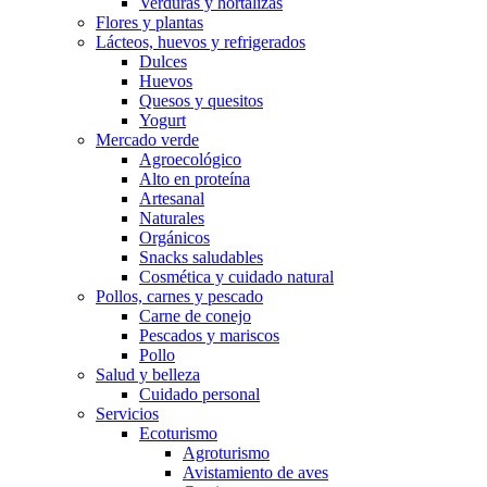
Verduras y hortalizas
Flores y plantas
Lácteos, huevos y refrigerados
Dulces
Huevos
Quesos y quesitos
Yogurt
Mercado verde
Agroecológico
Alto en proteína
Artesanal
Naturales
Orgánicos
Snacks saludables
Cosmética y cuidado natural
Pollos, carnes y pescado
Carne de conejo
Pescados y mariscos
Pollo
Salud y belleza
Cuidado personal
Servicios
Ecoturismo
Agroturismo
Avistamiento de aves