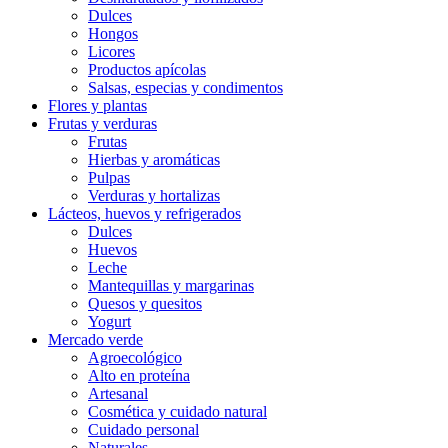
Dulces
Hongos
Licores
Productos apícolas
Salsas, especias y condimentos
Flores y plantas
Frutas y verduras
Frutas
Hierbas y aromáticas
Pulpas
Verduras y hortalizas
Lácteos, huevos y refrigerados
Dulces
Huevos
Leche
Mantequillas y margarinas
Quesos y quesitos
Yogurt
Mercado verde
Agroecológico
Alto en proteína
Artesanal
Cosmética y cuidado natural
Cuidado personal
Naturales