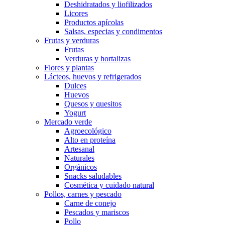
Deshidratados y liofilizados
Licores
Productos apícolas
Salsas, especias y condimentos
Frutas y verduras
Frutas
Verduras y hortalizas
Flores y plantas
Lácteos, huevos y refrigerados
Dulces
Huevos
Quesos y quesitos
Yogurt
Mercado verde
Agroecológico
Alto en proteína
Artesanal
Naturales
Orgánicos
Snacks saludables
Cosmética y cuidado natural
Pollos, carnes y pescado
Carne de conejo
Pescados y mariscos
Pollo