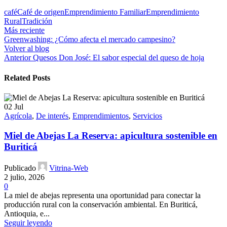
café
Café de origen
Emprendimiento Familiar
Emprendimiento
Rural
Tradición
Más reciente
Greenwashing: ¿Cómo afecta el mercado campesino?
Volver al blog
Anterior
Quesos Don José: El sabor especial del queso de hoja
Related Posts
02
Jul
Agrícola
,
De interés
,
Emprendimientos
,
Servicios
Miel de Abejas La Reserva: apicultura sostenible en
Buriticá
Publicado
Vitrina-Web
2 julio, 2026
0
La miel de abejas representa una oportunidad para conectar la
producción rural con la conservación ambiental. En Buriticá,
Antioquia, e...
Seguir leyendo