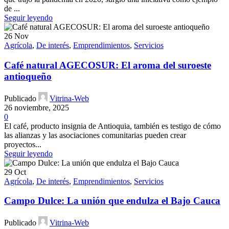
de ...
Seguir leyendo
26
Nov
Agrícola
,
De interés
,
Emprendimientos
,
Servicios
Café natural AGECOSUR: El aroma del suroeste
antioqueño
Publicado
Vitrina-Web
26 noviembre, 2025
0
El café, producto insignia de Antioquia, también es testigo de cómo
las alianzas y las asociaciones comunitarias pueden crear
proyectos...
Seguir leyendo
29
Oct
Agrícola
,
De interés
,
Emprendimientos
,
Servicios
Campo Dulce: La unión que endulza el Bajo Cauca
Publicado
Vitrina-Web