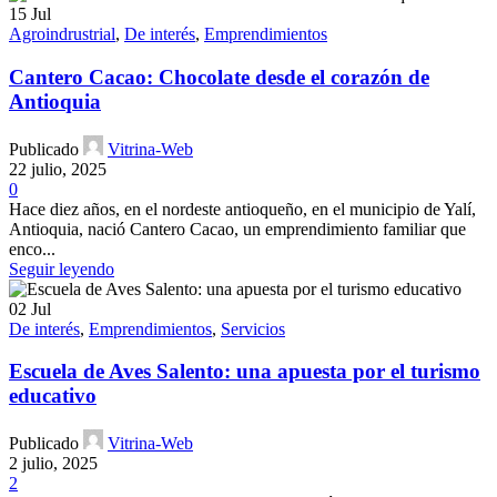
15
Jul
Agroindrustrial
,
De interés
,
Emprendimientos
Cantero Cacao: Chocolate desde el corazón de
Antioquia
Publicado
Vitrina-Web
22 julio, 2025
0
Hace diez años, en el nordeste antioqueño, en el municipio de Yalí,
Antioquia, nació Cantero Cacao, un emprendimiento familiar que
enco...
Seguir leyendo
02
Jul
De interés
,
Emprendimientos
,
Servicios
Escuela de Aves Salento: una apuesta por el turismo
educativo
Publicado
Vitrina-Web
2 julio, 2025
2