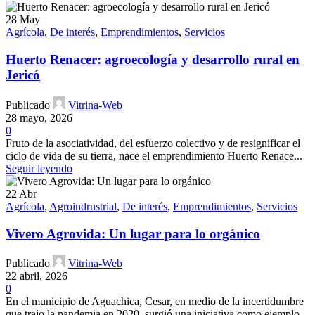
28
May
Agrícola
,
De interés
,
Emprendimientos
,
Servicios
Huerto Renacer: agroecología y desarrollo rural en
Jericó
Publicado
Vitrina-Web
28 mayo, 2026
0
Fruto de la asociatividad, del esfuerzo colectivo y de resignificar el
ciclo de vida de su tierra, nace el emprendimiento Huerto Renace...
Seguir leyendo
22
Abr
Agrícola
,
Agroindrustrial
,
De interés
,
Emprendimientos
,
Servicios
Vivero Agrovida: Un lugar para lo orgánico
Publicado
Vitrina-Web
22 abril, 2026
0
En el municipio de Aguachica, Cesar, en medio de la incertidumbre
que trajo la pandemia en 2020, surgió una iniciativa como ejemplo