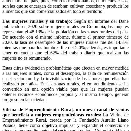
alimentaria del país, pues, como lo mencionamos, en muchos casos,
son las que se encargan de sembrar, cultivar, cosechar y producir los
alimentos que son comercializados en todo el territorio.
Las mujeres rurales y su trabajo:
Según un informe del Dane
publicado en 2020 sobre mujeres rurales en Colombia, las mujeres
representan el 48.13% de la población en las zonas rurales del país.
De acuerdo con el mismo informe, durante el primer trimestre de
2020, la tasa de desempleo de las mujeres rurales fue del 14.8%,
mientras que para los hombres fue del 5.0%, además, es importante
tener en cuenta que el 62% del trabajo diario que realizan las
mujeres no es remunerado.
Estas cifras evidencian problemáticas que afectan en mayor medida
a las mujeres rurales, como el desempleo, la falta de remuneración
en el sector rural y la invisibilización de las labores que ellas han
realizado por años. En las zonas rurales, el emprendimiento se ha
convertido en una opción viable para que las mujeres puedan
obtener recursos económicos propios y al mismo tiempo, generar
progreso en la sociedad.
Vitrina de Emprendimiento Rural, un nuevo canal de ventas
que beneficia a mujeres emprendedoras rurales:
La Vitrina de
Emprendimiento Rural, creada por la Fundación Aurelio Llano
Posada, tiene como objetivo impulsar y expandir el comercio de
diversos emprendimientos del sector rural en toda Colombia. Más de