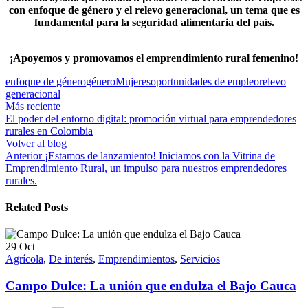
con enfoque de género y el relevo generacional, un tema que es
fundamental para la seguridad alimentaria del país.
¡Apoyemos y promovamos el emprendimiento rural femenino!
enfoque de género
género
Mujeres
oportunidades de empleo
relevo
generacional
Más reciente
El poder del entorno digital: promoción virtual para emprendedores
rurales en Colombia
Volver al blog
Anterior
¡Estamos de lanzamiento! Iniciamos con la Vitrina de
Emprendimiento Rural, un impulso para nuestros emprendedores
rurales.
Related Posts
29
Oct
Agrícola
,
De interés
,
Emprendimientos
,
Servicios
Campo Dulce: La unión que endulza el Bajo Cauca