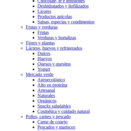
Chocolate, té e infusiones
Deshidratados y liofilizados
Licores
Productos apícolas
Salsas, especias y condimentos
Frutas y verduras
Frutas
Verduras y hortalizas
Flores y plantas
Lácteos, huevos y refrigerados
Dulces
Huevos
Quesos y quesitos
Yogurt
Mercado verde
Agroecológico
Alto en proteína
Artesanal
Naturales
Orgánicos
Snacks saludables
Cosmética y cuidado natural
Pollos, carnes y pescado
Carne de conejo
Pescados y mariscos