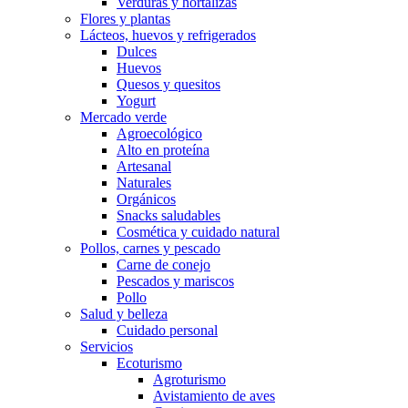
Verduras y hortalizas
Flores y plantas
Lácteos, huevos y refrigerados
Dulces
Huevos
Quesos y quesitos
Yogurt
Mercado verde
Agroecológico
Alto en proteína
Artesanal
Naturales
Orgánicos
Snacks saludables
Cosmética y cuidado natural
Pollos, carnes y pescado
Carne de conejo
Pescados y mariscos
Pollo
Salud y belleza
Cuidado personal
Servicios
Ecoturismo
Agroturismo
Avistamiento de aves