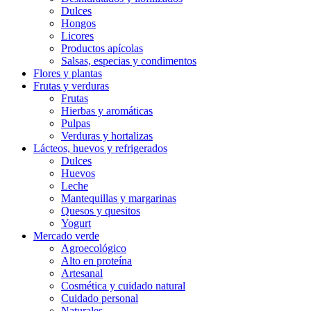
Dulces
Hongos
Licores
Productos apícolas
Salsas, especias y condimentos
Flores y plantas
Frutas y verduras
Frutas
Hierbas y aromáticas
Pulpas
Verduras y hortalizas
Lácteos, huevos y refrigerados
Dulces
Huevos
Leche
Mantequillas y margarinas
Quesos y quesitos
Yogurt
Mercado verde
Agroecológico
Alto en proteína
Artesanal
Cosmética y cuidado natural
Cuidado personal
Naturales