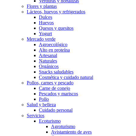
Verduras y hortalizas
Flores y plantas
Lácteos, huevos y refrigerados
Dulces
Huevos
Quesos y quesitos
Yogurt
Mercado verde
Agroecológico
Alto en proteína
Artesanal
Naturales
Orgánicos
Snacks saludables
Cosmética y cuidado natural
Pollos, carnes y pescado
Carne de conejo
Pescados y mariscos
Pollo
Salud y belleza
Cuidado personal
Servicios
Ecoturismo
Agroturismo
Avistamiento de aves