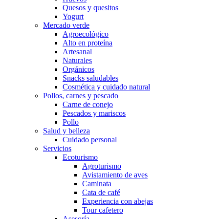
Quesos y quesitos
Yogurt
Mercado verde
Agroecológico
Alto en proteína
Artesanal
Naturales
Orgánicos
Snacks saludables
Cosmética y cuidado natural
Pollos, carnes y pescado
Carne de conejo
Pescados y mariscos
Pollo
Salud y belleza
Cuidado personal
Servicios
Ecoturismo
Agroturismo
Avistamiento de aves
Caminata
Cata de café
Experiencia con abejas
Tour cafetero
Asesoría