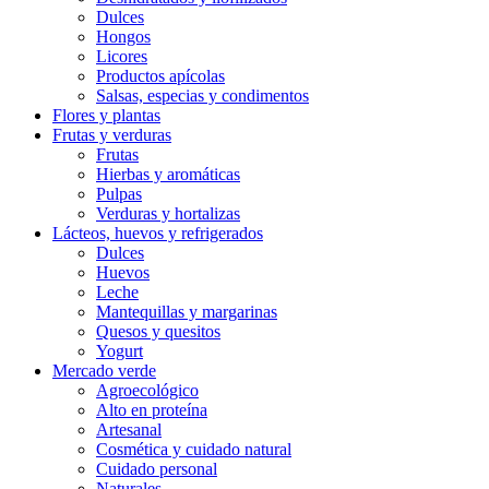
Dulces
Hongos
Licores
Productos apícolas
Salsas, especias y condimentos
Flores y plantas
Frutas y verduras
Frutas
Hierbas y aromáticas
Pulpas
Verduras y hortalizas
Lácteos, huevos y refrigerados
Dulces
Huevos
Leche
Mantequillas y margarinas
Quesos y quesitos
Yogurt
Mercado verde
Agroecológico
Alto en proteína
Artesanal
Cosmética y cuidado natural
Cuidado personal
Naturales