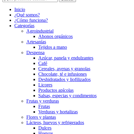
Inicio
¿Qué somos?
¿Cómo funciona?
Categorías
Agroindustrial
Abonos orgánicos
Artesanías
Tejidos a mano
Despensa
Azúcar, panela y endulzantes
Café
Cereales, avenas y granolas
Chocolate, té e infusiones
Deshidratados y liofilizados
Licores
Productos apícolas
Salsas, especias y condimentos
Frutas y verduras
Frutas
Verduras y hortalizas
Flores y plantas
Lácteos, huevos y refrigerados
Dulces
Huevos