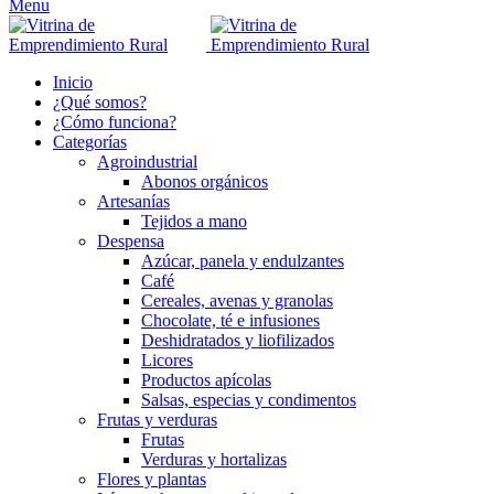
Menu
Inicio
¿Qué somos?
¿Cómo funciona?
Categorías
Agroindustrial
Abonos orgánicos
Artesanías
Tejidos a mano
Despensa
Azúcar, panela y endulzantes
Café
Cereales, avenas y granolas
Chocolate, té e infusiones
Deshidratados y liofilizados
Licores
Productos apícolas
Salsas, especias y condimentos
Frutas y verduras
Frutas
Verduras y hortalizas
Flores y plantas