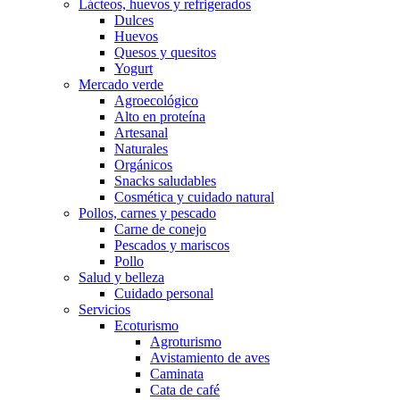
Lácteos, huevos y refrigerados
Dulces
Huevos
Quesos y quesitos
Yogurt
Mercado verde
Agroecológico
Alto en proteína
Artesanal
Naturales
Orgánicos
Snacks saludables
Cosmética y cuidado natural
Pollos, carnes y pescado
Carne de conejo
Pescados y mariscos
Pollo
Salud y belleza
Cuidado personal
Servicios
Ecoturismo
Agroturismo
Avistamiento de aves
Caminata
Cata de café