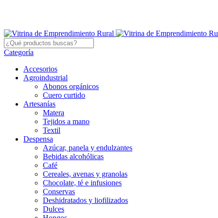
Categoría
Accesorios
Agroindustrial
Abonos orgánicos
Cuero curtido
Artesanías
Matera
Tejidos a mano
Textil
Despensa
Azúcar, panela y endulzantes
Bebidas alcohólicas
Café
Cereales, avenas y granolas
Chocolate, té e infusiones
Conservas
Deshidratados y liofilizados
Dulces
Hongos