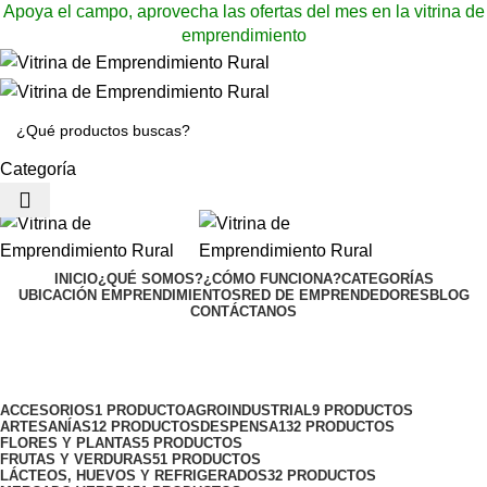
Apoya el campo, aprovecha las ofertas del mes en la vitrina de
emprendimiento
Categoría
Menu
INICIO
¿QUÉ SOMOS?
¿CÓMO FUNCIONA?
CATEGORÍAS
UBICACIÓN EMPRENDIMIENTOS
RED DE EMPRENDEDORES
BLOG
CONTÁCTANOS
Catálogo de productos
Categories
ACCESORIOS
1 PRODUCTO
AGROINDUSTRIAL
9 PRODUCTOS
ARTESANÍAS
12 PRODUCTOS
DESPENSA
132 PRODUCTOS
FLORES Y PLANTAS
5 PRODUCTOS
FRUTAS Y VERDURAS
51 PRODUCTOS
LÁCTEOS, HUEVOS Y REFRIGERADOS
32 PRODUCTOS