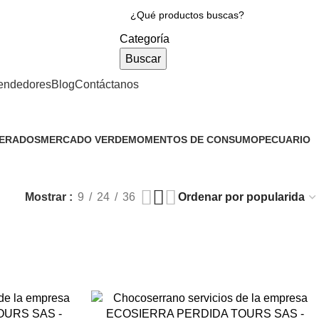
Categoría
Buscar
endedores
Blog
Contáctanos
GERADOS
MERCADO VERDE
MOMENTOS DE CONSUMO
PECUARIO
151 Productos
1 Producto
3 Productos
Mostrar
9
24
36