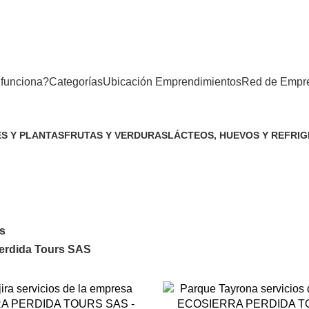
funciona?
Categorías
Ubicación Emprendimientos
Red de Empr
S Y PLANTAS
FRUTAS Y VERDURAS
LÁCTEOS, HUEVOS Y REFRI
uctos
51 Productos
32 Productos
os
Perdida Tours SAS