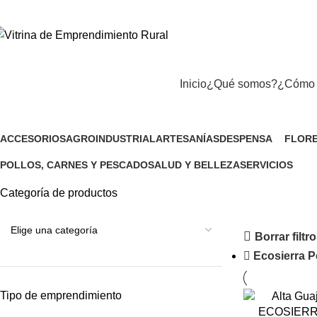
Inicio
¿Qué somos?
¿Cómo 
Catálogo de productos
ACCESORIOS
AGROINDUSTRIAL
ARTESANÍAS
DESPENSA
FLORE
1 Producto
9 Productos
12 Productos
132 Productos
5 Prod
POLLOS, CARNES Y PESCADO
SALUD Y BELLEZA
SERVICIOS
11 Productos
20 Productos
50 Productos
Categoría de productos
Borrar filtr
Ecosierra 
Tipo de emprendimiento