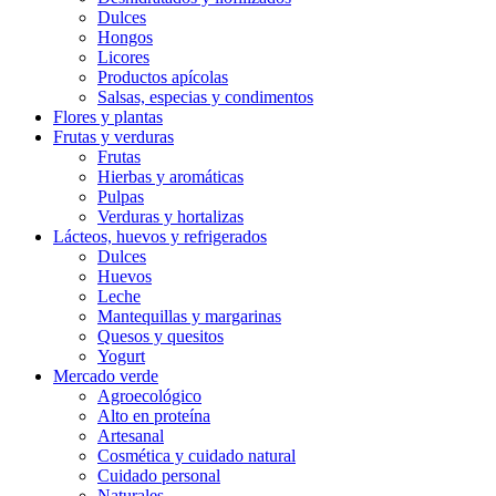
Dulces
Hongos
Licores
Productos apícolas
Salsas, especias y condimentos
Flores y plantas
Frutas y verduras
Frutas
Hierbas y aromáticas
Pulpas
Verduras y hortalizas
Lácteos, huevos y refrigerados
Dulces
Huevos
Leche
Mantequillas y margarinas
Quesos y quesitos
Yogurt
Mercado verde
Agroecológico
Alto en proteína
Artesanal
Cosmética y cuidado natural
Cuidado personal
Naturales