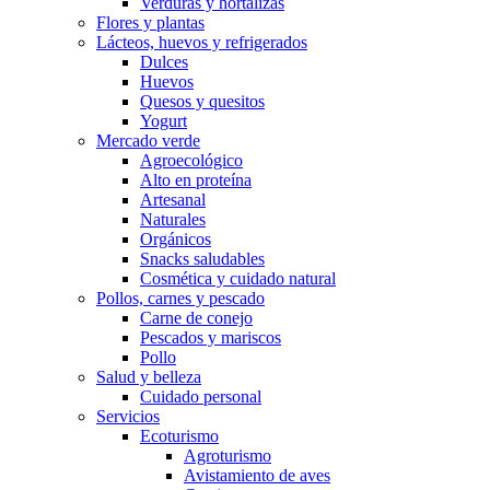
Verduras y hortalizas
Flores y plantas
Lácteos, huevos y refrigerados
Dulces
Huevos
Quesos y quesitos
Yogurt
Mercado verde
Agroecológico
Alto en proteína
Artesanal
Naturales
Orgánicos
Snacks saludables
Cosmética y cuidado natural
Pollos, carnes y pescado
Carne de conejo
Pescados y mariscos
Pollo
Salud y belleza
Cuidado personal
Servicios
Ecoturismo
Agroturismo
Avistamiento de aves