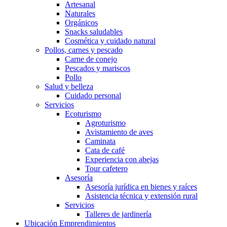
Artesanal
Naturales
Orgánicos
Snacks saludables
Cosmética y cuidado natural
Pollos, carnes y pescado
Carne de conejo
Pescados y mariscos
Pollo
Salud y belleza
Cuidado personal
Servicios
Ecoturismo
Agroturismo
Avistamiento de aves
Caminata
Cata de café
Experiencia con abejas
Tour cafetero
Asesoría
Asesoría jurídica en bienes y raíces
Asistencia técnica y extensión rural
Servicios
Talleres de jardinería
Ubicación Emprendimientos