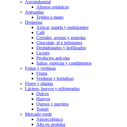
Agroindustrial
Abonos orgánicos
Artesanías
Tejidos a mano
Despensa
Azúcar, panela y endulzantes
Café
Cereales, avenas y granolas
Chocolate, té e infusiones
Deshidratados y liofilizados
Licores
Productos apícolas
Salsas, especias y condimentos
Frutas y verduras
Frutas
Verduras y hortalizas
Flores y plantas
Lácteos, huevos y refrigerados
Dulces
Huevos
Quesos y quesitos
Yogurt
Mercado verde
Agroecológico
Alto en proteína