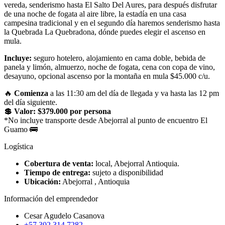
vereda, senderismo hasta El Salto Del Aures, para después disfrutar
de una noche de fogata al aire libre, la estadía en una casa
campesina tradicional y en el segundo día haremos senderismo hasta
la Quebrada La Quebradona, dónde puedes elegir el ascenso en
mula.
Incluye:
seguro hotelero, alojamiento en cama doble, bebida de
panela y limón, almuerzo, noche de fogata, cena con copa de vino,
desayuno, opcional ascenso por la montaña en mula $45.000 c/u.
🔥
Comienza
a las 11:30 am del día de llegada y va hasta las 12 pm
del día siguiente.
💲 Valor: $379.000 por persona
*No incluye transporte desde Abejorral al punto de encuentro El
Guamo 🚌
Logística
Cobertura de venta:
local, Abejorral Antioquia.
Tiempo de entrega:
sujeto a disponibilidad
Ubicación:
Abejorral , Antioquia
Información del emprendedor
Cesar Agudelo Casanova
+57 302 314 7282