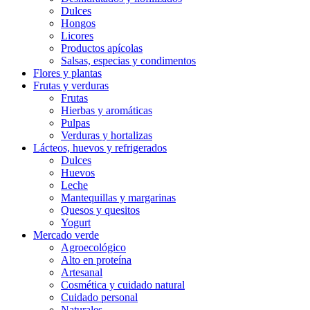
Dulces
Hongos
Licores
Productos apícolas
Salsas, especias y condimentos
Flores y plantas
Frutas y verduras
Frutas
Hierbas y aromáticas
Pulpas
Verduras y hortalizas
Lácteos, huevos y refrigerados
Dulces
Huevos
Leche
Mantequillas y margarinas
Quesos y quesitos
Yogurt
Mercado verde
Agroecológico
Alto en proteína
Artesanal
Cosmética y cuidado natural
Cuidado personal
Naturales