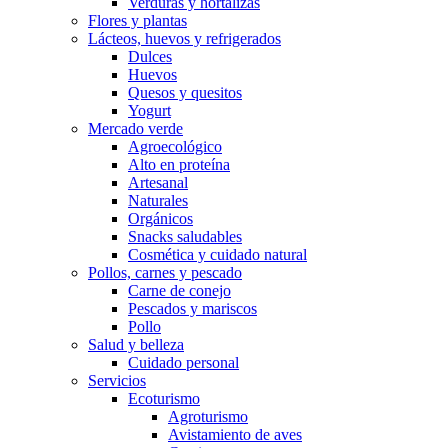
Verduras y hortalizas
Flores y plantas
Lácteos, huevos y refrigerados
Dulces
Huevos
Quesos y quesitos
Yogurt
Mercado verde
Agroecológico
Alto en proteína
Artesanal
Naturales
Orgánicos
Snacks saludables
Cosmética y cuidado natural
Pollos, carnes y pescado
Carne de conejo
Pescados y mariscos
Pollo
Salud y belleza
Cuidado personal
Servicios
Ecoturismo
Agroturismo
Avistamiento de aves