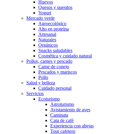
Huevos
Quesos y quesitos
Yogurt
Mercado verde
Agroecológico
Alto en proteína
Artesanal
Naturales
Orgánicos
Snacks saludables
Cosmética y cuidado natural
Pollos, carnes y pescado
Carne de conejo
Pescados y mariscos
Pollo
Salud y belleza
Cuidado personal
Servicios
Ecoturismo
Agroturismo
Avistamiento de aves
Caminata
Cata de café
Experiencia con abejas
Tour cafetero