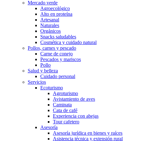
Mercado verde
Agroecológico
Alto en proteína
Artesanal
Naturales
Orgánicos
Snacks saludables
Cosmética y cuidado natural
Pollos, carnes y pescado
Carne de conejo
Pescados y mariscos
Pollo
Salud y belleza
Cuidado personal
Servicios
Ecoturismo
Agroturismo
Avistamiento de aves
Caminata
Cata de café
Experiencia con abejas
Tour cafetero
Asesoría
Asesoría jurídica en bienes y raíces
Asistencia técnica y extensión rural