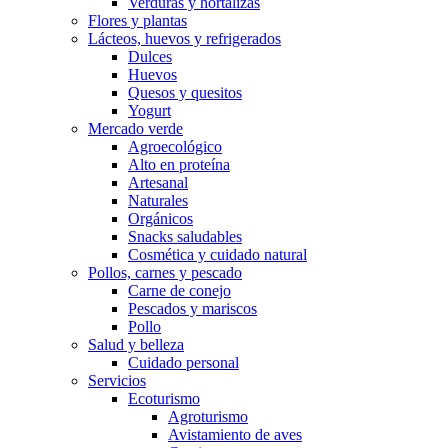
Verduras y hortalizas
Flores y plantas
Lácteos, huevos y refrigerados
Dulces
Huevos
Quesos y quesitos
Yogurt
Mercado verde
Agroecológico
Alto en proteína
Artesanal
Naturales
Orgánicos
Snacks saludables
Cosmética y cuidado natural
Pollos, carnes y pescado
Carne de conejo
Pescados y mariscos
Pollo
Salud y belleza
Cuidado personal
Servicios
Ecoturismo
Agroturismo
Avistamiento de aves