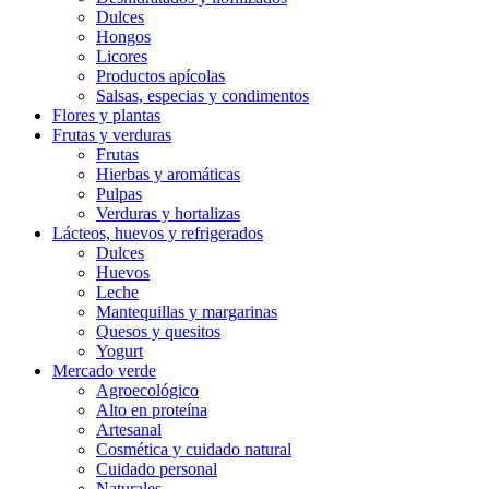
Dulces
Hongos
Licores
Productos apícolas
Salsas, especias y condimentos
Flores y plantas
Frutas y verduras
Frutas
Hierbas y aromáticas
Pulpas
Verduras y hortalizas
Lácteos, huevos y refrigerados
Dulces
Huevos
Leche
Mantequillas y margarinas
Quesos y quesitos
Yogurt
Mercado verde
Agroecológico
Alto en proteína
Artesanal
Cosmética y cuidado natural
Cuidado personal
Naturales