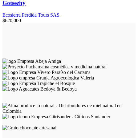
Gotsezhy
Ecosierra Perdida Tours SAS
$
620,000