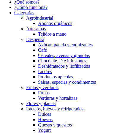
¿Qué somos?
¿Cómo funciona?
Categorías
Agroindustrial
Abonos orgánicos
Artesanías
Tejidos a mano
Despensa
Azúcar, panela y endulzantes
Café
Cereales, avenas y granolas
Chocolate, té e infusiones
Deshidratados y liofilizados
Licores
Productos apícolas
Salsas, especias y condimentos
Frutas y verduras
Frutas
Verduras y hortalizas
Flores y plantas
Lácteos, huevos y refrigerados
Dulces
Huevos
Quesos y quesitos
Yogurt