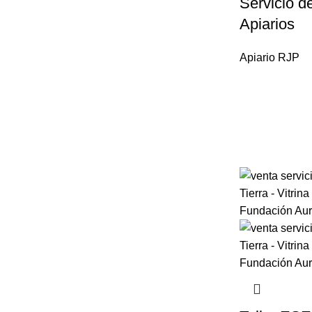
Servicio d
Apiarios
Apiario RJP