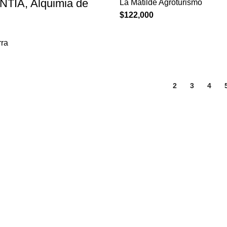
NTIA, Alquimia de
La Matilde Agroturismo
$
122,000
rra
1
2
3
4