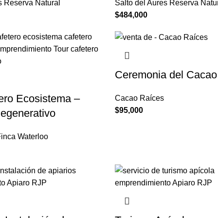
s Reserva Natural
Salto del Aures Reserva Natu
$
484,000
Ceremonia del Cacao
ero Ecosistema –
Cacao Raíces
$
95,000
egenerativo
Finca Waterloo