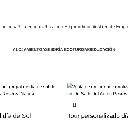
funciona?
Categorías
Ubicación Emprendimientos
Red de Empr
Servicios
ALOJAMIENTO
ASESORÍA
ECOTURISMO
EDUCACIÓN
3 Productos
3 Productos
45 Productos
1 Producto
l día de Sol
Tour personalizado dí