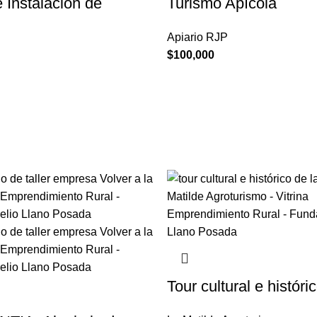
e Instalación de
Turismo Apícola
Apiario RJP
$
100,000
Tour cultural e históri