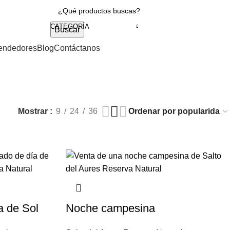
CATEGORÍA
Buscar
endedores
Blog
Contáctanos
Mostrar
9
24
36
a de Sol
Noche campesina