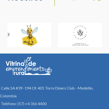
Calle 5A #39 -194 Of. 401 Torre Diners Club - Medellín,
Colombia
Teléfono: (57) +4 316 4400