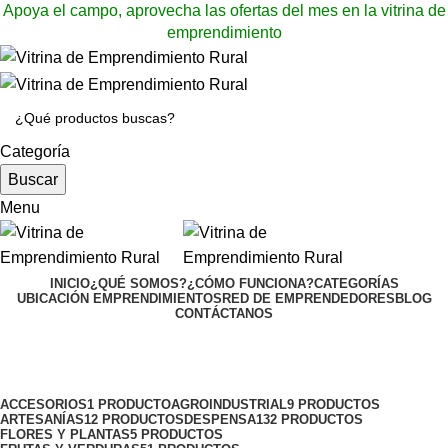
Apoya el campo, aprovecha las ofertas del mes en la vitrina de
emprendimiento
Categoría
Buscar
Menu
INICIO
¿QUÉ SOMOS?
¿CÓMO FUNCIONA?
CATEGORÍAS
UBICACIÓN EMPRENDIMIENTOS
RED DE EMPRENDEDORES
BLOG
CONTÁCTANOS
Catálogo de productos
Categories
ACCESORIOS
1 PRODUCTO
AGROINDUSTRIAL
9 PRODUCTOS
ARTESANÍAS
12 PRODUCTOS
DESPENSA
132 PRODUCTOS
FLORES Y PLANTAS
5 PRODUCTOS