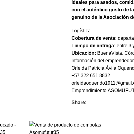
Ideales para asados, comid
con el auténtico gusto de la
genuino de la Asociación d
Logística
Cobertura de venta:
departa
Tiempo de entrega:
entre 3 y
Ubicación:
BuenaVista, Cór
Información del emprendedor
Orleida Patricia Ávila Oquen
+57 322 651 8832
orleidaoquendo1911@gmail
Emprendimiento
ASOMUFUT
Share: