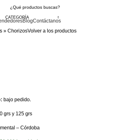
CATEGORÍA
endedores
Blog
Contáctanos
s
»
Chorizos
Volver a los productos
o:
bajo pedido.
0 grs y 125 grs
mental – Córdoba