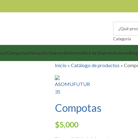
Categoría
ona?
Categorías
Ubicación Emprendimientos
Red de Emprendedores
Blog
Inicio
»
Catálogo de productos
»
Compo
Compotas
$
5,000