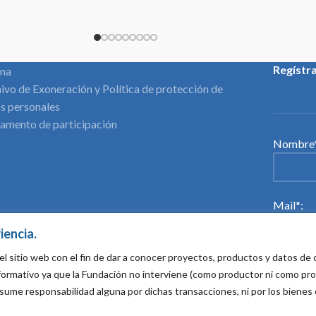
Regístr
ina
ivo de Exoneración y Política de protección de
s personales
amento de participación
Nombre*
Mail*:
iencia.
el sitio web con el fin de dar a conocer proyectos, productos y datos d
Acepto
informativo ya que la Fundación no interviene (como productor ni como pr
sume responsabilidad alguna por dichas transacciones, ni por los bienes