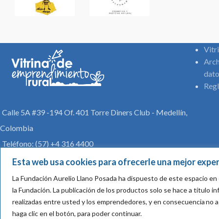
Vitr
Arch
dato
Regl
Calle 5A #39 -194 Of. 401 Torre Diners Club - Medellín,
Colombia
Teléfono: (57) +4 316 4400
comunicaciones@aureliollano.org.co
Esta web usa cookies para ofrecerle una mejor exper
La Fundación Aurelio Llano Posada ha dispuesto de este espacio en 
la Fundación.
La publicación de los productos solo se hace a título 
realizadas entre usted y los emprendedores, y en consecuencia
no a
haga clic en el botón, para poder continuar.