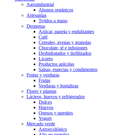
Agroindustrial
Abonos orgánicos
Artesanías
Tejidos a mano
Despensa
Azúcar, panela y endulzantes
Café
Cereales, avenas y granolas
Chocolate, té e infusiones
Deshidratados y liofilizados
Licores
Productos apícolas
Salsas, especias y condimentos
Frutas y verduras
Frutas
Verduras y hortalizas
Flores y plantas
Lácteos, huevos y refrigerados
Dulces
Huevos
Quesos y quesitos
Yogurt
Mercado verde
Agroecológico
Alto en proteína