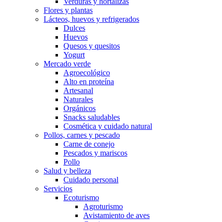
Verduras y hortalizas
Flores y plantas
Lácteos, huevos y refrigerados
Dulces
Huevos
Quesos y quesitos
Yogurt
Mercado verde
Agroecológico
Alto en proteína
Artesanal
Naturales
Orgánicos
Snacks saludables
Cosmética y cuidado natural
Pollos, carnes y pescado
Carne de conejo
Pescados y mariscos
Pollo
Salud y belleza
Cuidado personal
Servicios
Ecoturismo
Agroturismo
Avistamiento de aves