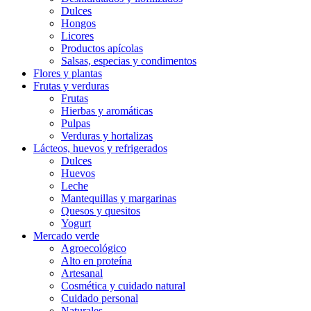
Dulces
Hongos
Licores
Productos apícolas
Salsas, especias y condimentos
Flores y plantas
Frutas y verduras
Frutas
Hierbas y aromáticas
Pulpas
Verduras y hortalizas
Lácteos, huevos y refrigerados
Dulces
Huevos
Leche
Mantequillas y margarinas
Quesos y quesitos
Yogurt
Mercado verde
Agroecológico
Alto en proteína
Artesanal
Cosmética y cuidado natural
Cuidado personal
Naturales