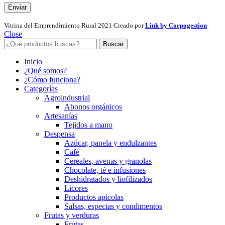
Vitrina del Emprendimiento Rural
2021 Creado por
Link by Corpogestion
Close
Buscar
Inicio
¿Qué somos?
¿Cómo funciona?
Categorías
Agroindustrial
Abonos orgánicos
Artesanías
Tejidos a mano
Despensa
Azúcar, panela y endulzantes
Café
Cereales, avenas y granolas
Chocolate, té e infusiones
Deshidratados y liofilizados
Licores
Productos apícolas
Salsas, especias y condimentos
Frutas y verduras
Frutas