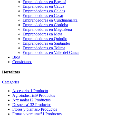
Emprendedores en Boyacá
Emprendedores en Cauca
Emprendedores en Caldas
Emprendedores en Cesar
Emprendedores en Cundinamarca
Emprendedores en Córdoba
Emprendedores en Magdalena
Emprendedores en Meta
Emprendedores en Quindío
Emprendedores en Santander
Emprendedores en Tolima
Emprendedores en Valle del Cauca
Blog
Contáctanos
Hortalizas
Categories
Accesorios
1 Producto
Agroindustrial
9 Productos
Artesanías
12 Productos
Despensa
132 Productos
Flores y plantas
5 Productos
Frutas y verduras
51 Productos