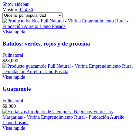
Show sidebar
popularity
Mostrar
9
24
36
Vista rápida
Batidos: verdes, rojos y de proteina
Fullnatural
$
28,000
Vista rápida
Guacamole
Fullnatural
$
9,000
Vista rápida