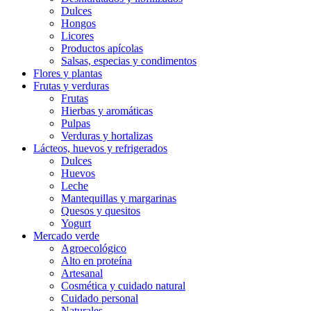
Dulces
Hongos
Licores
Productos apícolas
Salsas, especias y condimentos
Flores y plantas
Frutas y verduras
Frutas
Hierbas y aromáticas
Pulpas
Verduras y hortalizas
Lácteos, huevos y refrigerados
Dulces
Huevos
Leche
Mantequillas y margarinas
Quesos y quesitos
Yogurt
Mercado verde
Agroecológico
Alto en proteína
Artesanal
Cosmética y cuidado natural
Cuidado personal
Naturales