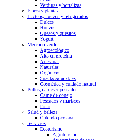
Verduras y hortalizas
Flores y plantas
Lácteos, huevos y refrigerados
Dulces
Huevos
Quesos y quesitos
Yogurt
Mercado verde
Agroecológico
Alto en proteína
Artesanal
Naturales
Orgánicos
Snacks saludables
Cosmética y cuidado natural
Pollos, carnes y pescado
Carne de conejo
Pescados y mariscos
Pollo
Salud y belleza
Cuidado personal
Servicios
Ecoturismo
Agroturismo