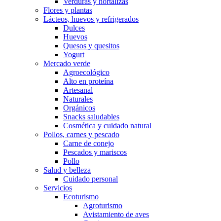
Verduras y hortalizas
Flores y plantas
Lácteos, huevos y refrigerados
Dulces
Huevos
Quesos y quesitos
Yogurt
Mercado verde
Agroecológico
Alto en proteína
Artesanal
Naturales
Orgánicos
Snacks saludables
Cosmética y cuidado natural
Pollos, carnes y pescado
Carne de conejo
Pescados y mariscos
Pollo
Salud y belleza
Cuidado personal
Servicios
Ecoturismo
Agroturismo
Avistamiento de aves