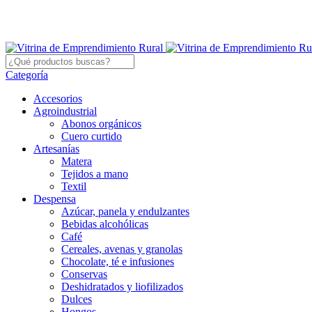
Categoría
Accesorios
Agroindustrial
Abonos orgánicos
Cuero curtido
Artesanías
Matera
Tejidos a mano
Textil
Despensa
Azúcar, panela y endulzantes
Bebidas alcohólicas
Café
Cereales, avenas y granolas
Chocolate, té e infusiones
Conservas
Deshidratados y liofilizados
Dulces
Hongos