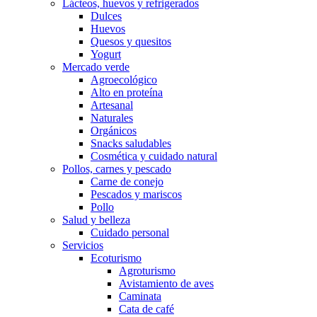
Lácteos, huevos y refrigerados
Dulces
Huevos
Quesos y quesitos
Yogurt
Mercado verde
Agroecológico
Alto en proteína
Artesanal
Naturales
Orgánicos
Snacks saludables
Cosmética y cuidado natural
Pollos, carnes y pescado
Carne de conejo
Pescados y mariscos
Pollo
Salud y belleza
Cuidado personal
Servicios
Ecoturismo
Agroturismo
Avistamiento de aves
Caminata
Cata de café