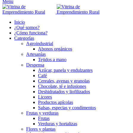
Menu
Inicio
¿Qué somos?
¿Cómo funciona?
Categorías
Agroindustrial
Abonos orgánicos
Artesanías
Tejidos a mano
Despensa
Azúcar, panela y endulzantes
Café
Cereales, avenas y granolas
Chocolate, té e infusiones
Deshidratados y liofilizados
Licores
Productos apícolas
Salsas, especias y condimentos
Frutas y verduras
Frutas
Verduras y hortalizas
Flores y plantas