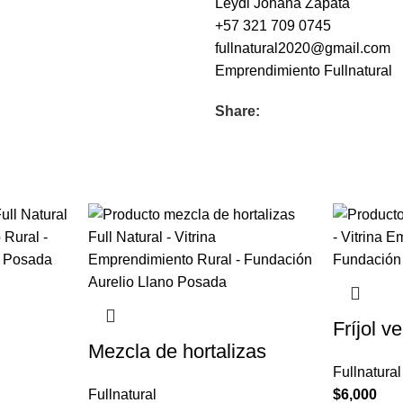
Leydi Johana Zapata
+57 321 709 0745
fullnatural2020@gmail.com
Emprendimiento
Fullnatural
Share:
Fríjol v
Mezcla de hortalizas
Fullnatural
Fullnatural
$
6,000