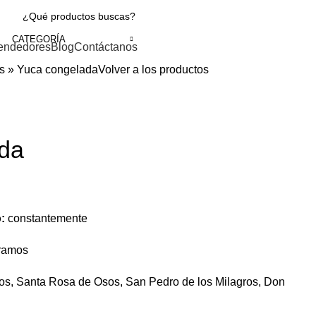
CATEGORÍA
endedores
Blog
Contáctanos
s
»
Yuca congelada
Volver a los productos
da
o:
constantemente
gramos
íos, Santa Rosa de Osos, San Pedro de los Milagros, Don