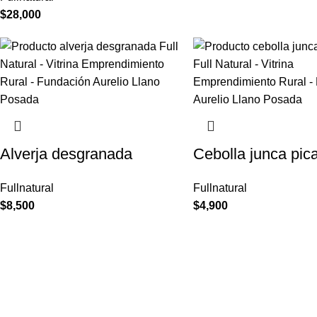
$
28,000
Alverja desgranada
Cebolla junca pic
Fullnatural
Fullnatural
$
8,500
$
4,900