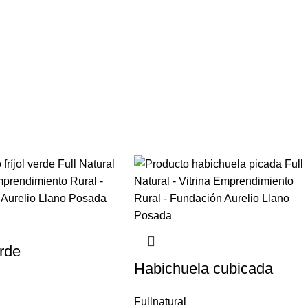
erde
Habichuela cubicada
Fullnatural