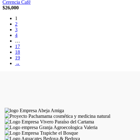
Cerencia Café
$
26,000
1
2
3
4
…
17
18
19
→