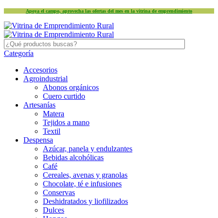
Apoya el campo, aprovecha las ofertas del mes en la vitrina de emprendimiento
Categoría
Accesorios
Agroindustrial
Abonos orgánicos
Cuero curtido
Artesanías
Matera
Tejidos a mano
Textil
Despensa
Azúcar, panela y endulzantes
Bebidas alcohólicas
Café
Cereales, avenas y granolas
Chocolate, té e infusiones
Conservas
Deshidratados y liofilizados
Dulces