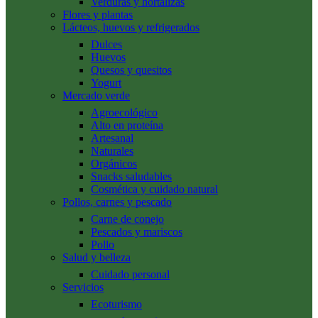
Verduras y hortalizas
Flores y plantas
Lácteos, huevos y refrigerados
Dulces
Huevos
Quesos y quesitos
Yogurt
Mercado verde
Agroecológico
Alto en proteína
Artesanal
Naturales
Orgánicos
Snacks saludables
Cosmética y cuidado natural
Pollos, carnes y pescado
Carne de conejo
Pescados y mariscos
Pollo
Salud y belleza
Cuidado personal
Servicios
Ecoturismo