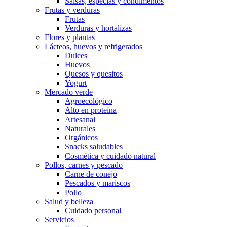
Salsas, especias y condimentos
Frutas y verduras
Frutas
Verduras y hortalizas
Flores y plantas
Lácteos, huevos y refrigerados
Dulces
Huevos
Quesos y quesitos
Yogurt
Mercado verde
Agroecológico
Alto en proteína
Artesanal
Naturales
Orgánicos
Snacks saludables
Cosmética y cuidado natural
Pollos, carnes y pescado
Carne de conejo
Pescados y mariscos
Pollo
Salud y belleza
Cuidado personal
Servicios