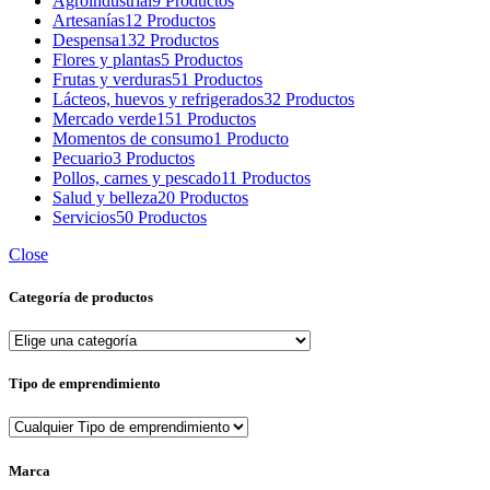
Agroindustrial
9 Productos
Artesanías
12 Productos
Despensa
132 Productos
Flores y plantas
5 Productos
Frutas y verduras
51 Productos
Lácteos, huevos y refrigerados
32 Productos
Mercado verde
151 Productos
Momentos de consumo
1 Producto
Pecuario
3 Productos
Pollos, carnes y pescado
11 Productos
Salud y belleza
20 Productos
Servicios
50 Productos
Close
Categoría de productos
Tipo de emprendimiento
Marca