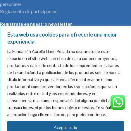
personales
Reglamento de participación
Regístrate en nuestro newsletter
Esta web usa cookies para ofrecerle una mejor
experiencia.
La Fundación Aurelio Llano Posada ha dispuesto de este
Nombre*:
espacio en el sitio web con el fin de dar a conocer proyectos,
productos y datos de contacto de los emprendedores aliados
de la Fundación.
La publicación de los productos solo se hace a
título informativo ya que la Fundación no interviene (como
Mail*:
productor ni como proveedor) en las transacciones que sean
realizadas entre usted y los emprendedores, y en
consecuencia
no asume responsabilidad alguna por dichas
Acepto su política de tratamiento de datos
transacciones, ni por los bienes objeto de
estas
. En señal de
aceptación haga clic en el botón, para poder continuar.
Acepto todo