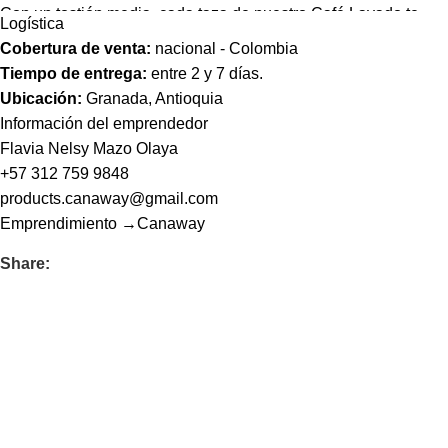
Con un tostión media, cada taza de nuestro Café Lavado te
Logística
deleitará con notas dulces de caramelo y una refrescante
Cobertura de venta:
nacional - Colombia
característica frutal, complementadas por una acidez intensa
Tiempo de entrega:
entre 2 y 7 días.
que vivifica el paladar. Es la elección perfecta para quienes
Ubicación:
Granada, Antioquia
buscan un café equilibrado, brillante y lleno de carácter.
Información del emprendedor
Flavia Nelsy Mazo Olaya
+57 312 759 9848
products.canaway@gmail.com
Emprendimiento
→Canaway
Share: