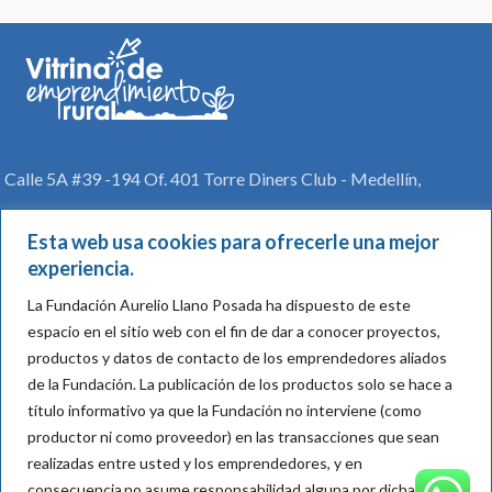
Calle 5A #39 -194 Of. 401 Torre Diners Club - Medellín,
Colombia
Esta web usa cookies para ofrecerle una mejor
Teléfono: (57) +4 316 4400
experiencia.
comunicaciones@aureliollano.org.co
La Fundación Aurelio Llano Posada ha dispuesto de este
espacio en el sitio web con el fin de dar a conocer proyectos,
Vitrina
productos y datos de contacto de los emprendedores aliados
Archivo de Exoneración y Política de protección de datos
de la Fundación.
La publicación de los productos solo se hace a
personales
título informativo ya que la Fundación no interviene (como
Reglamento de participación
productor ni como proveedor) en las transacciones que sean
realizadas entre usted y los emprendedores, y en
Regístrate en nuestro newsletter
consecuencia
no asume responsabilidad alguna por dichas