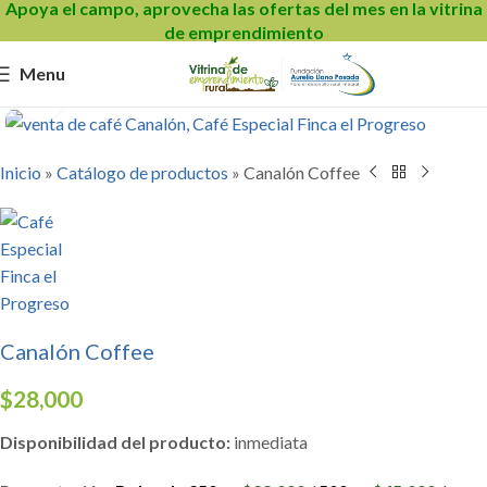
Apoya el campo, aprovecha las ofertas del mes en la vitrina
de emprendimiento
Menu
Click to enlarge
Inicio
»
Catálogo de productos
»
Canalón Coffee
Canalón Coffee
$
28,000
Disponibilidad del producto:
inmediata