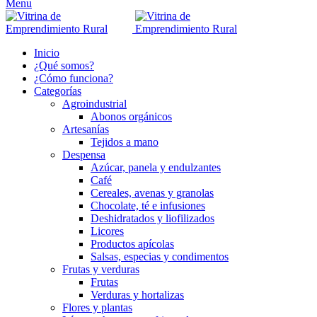
Menu
Inicio
¿Qué somos?
¿Cómo funciona?
Categorías
Agroindustrial
Abonos orgánicos
Artesanías
Tejidos a mano
Despensa
Azúcar, panela y endulzantes
Café
Cereales, avenas y granolas
Chocolate, té e infusiones
Deshidratados y liofilizados
Licores
Productos apícolas
Salsas, especias y condimentos
Frutas y verduras
Frutas
Verduras y hortalizas
Flores y plantas