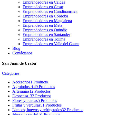
Emprendedores en Caldas
Emprendedores en Cesar
Emprendedores en Cundinamarca
Emprendedores en Córdoba
Emprendedores en Magdalena
Emprendedores en Meta
Emprendedores en Quindío
Emprendedores en Santander
Emprendedores en Tolima
Emprendedores en Valle del Cauca
Blog
Contáctanos
San Juan de Urabá
Categories
Accesorios
1 Producto
Agroindustrial
9 Productos
Artesanías
12 Productos
Despensa
132 Productos
Flores y plantas
5 Productos
Frutas y verduras
51 Productos
Lácteos, huevos y refrigerados
32 Productos
Mercado verde
151 Productos