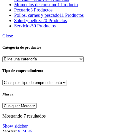
Momentos de consumo
1 Producto
Pecuario
3 Productos
Pollos, carnes y pescado
11 Productos
Salud y belleza
20 Productos
Servicios
50 Productos
Close
Categoría de productos
Tipo de emprendimiento
Marca
Sorted
Mostrando 7 resultados
by
Show sidebar
popularity
Mostrar
9
24
36