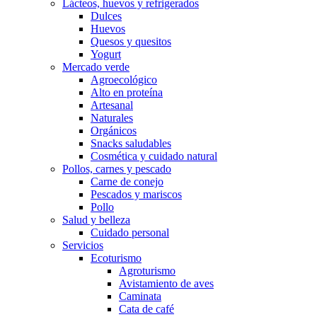
Lácteos, huevos y refrigerados
Dulces
Huevos
Quesos y quesitos
Yogurt
Mercado verde
Agroecológico
Alto en proteína
Artesanal
Naturales
Orgánicos
Snacks saludables
Cosmética y cuidado natural
Pollos, carnes y pescado
Carne de conejo
Pescados y mariscos
Pollo
Salud y belleza
Cuidado personal
Servicios
Ecoturismo
Agroturismo
Avistamiento de aves
Caminata
Cata de café