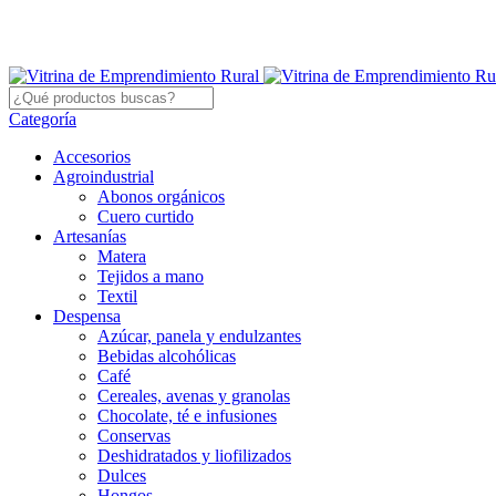
Categoría
Accesorios
Agroindustrial
Abonos orgánicos
Cuero curtido
Artesanías
Matera
Tejidos a mano
Textil
Despensa
Azúcar, panela y endulzantes
Bebidas alcohólicas
Café
Cereales, avenas y granolas
Chocolate, té e infusiones
Conservas
Deshidratados y liofilizados
Dulces
Hongos