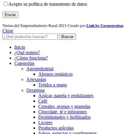
Acepto su política de tratamiento de datos
Vitrina del Emprendimiento Rural
2021 Creado por
Link by Corpogestion
Close
Buscar
Inicio
¿Qué somos?
¿Cómo funciona?
Categorías
Agroindustrial
Abonos orgánicos
Artesanías
Tejidos a mano
Despensa
Azúcar, panela y endulzantes
Café
Cereales, avenas y granolas
Chocolate, té e infusiones
Deshidratados y liofilizados
Licores
Productos apícolas
Salsas, especias y condimentos