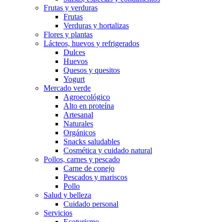
Frutas y verduras
Frutas
Verduras y hortalizas
Flores y plantas
Lácteos, huevos y refrigerados
Dulces
Huevos
Quesos y quesitos
Yogurt
Mercado verde
Agroecológico
Alto en proteína
Artesanal
Naturales
Orgánicos
Snacks saludables
Cosmética y cuidado natural
Pollos, carnes y pescado
Carne de conejo
Pescados y mariscos
Pollo
Salud y belleza
Cuidado personal
Servicios
Ecoturismo