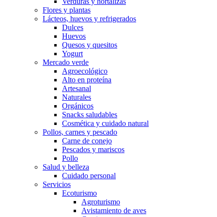
Verduras y hortalizas
Flores y plantas
Lácteos, huevos y refrigerados
Dulces
Huevos
Quesos y quesitos
Yogurt
Mercado verde
Agroecológico
Alto en proteína
Artesanal
Naturales
Orgánicos
Snacks saludables
Cosmética y cuidado natural
Pollos, carnes y pescado
Carne de conejo
Pescados y mariscos
Pollo
Salud y belleza
Cuidado personal
Servicios
Ecoturismo
Agroturismo
Avistamiento de aves