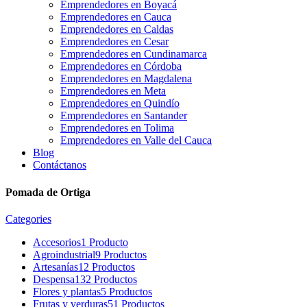
Emprendedores en Boyacá
Emprendedores en Cauca
Emprendedores en Caldas
Emprendedores en Cesar
Emprendedores en Cundinamarca
Emprendedores en Córdoba
Emprendedores en Magdalena
Emprendedores en Meta
Emprendedores en Quindío
Emprendedores en Santander
Emprendedores en Tolima
Emprendedores en Valle del Cauca
Blog
Contáctanos
Pomada de Ortiga
Categories
Accesorios
1 Producto
Agroindustrial
9 Productos
Artesanías
12 Productos
Despensa
132 Productos
Flores y plantas
5 Productos
Frutas y verduras
51 Productos