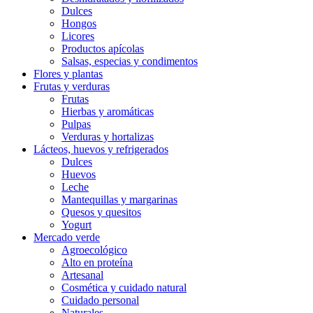
Dulces
Hongos
Licores
Productos apícolas
Salsas, especias y condimentos
Flores y plantas
Frutas y verduras
Frutas
Hierbas y aromáticas
Pulpas
Verduras y hortalizas
Lácteos, huevos y refrigerados
Dulces
Huevos
Leche
Mantequillas y margarinas
Quesos y quesitos
Yogurt
Mercado verde
Agroecológico
Alto en proteína
Artesanal
Cosmética y cuidado natural
Cuidado personal
Naturales