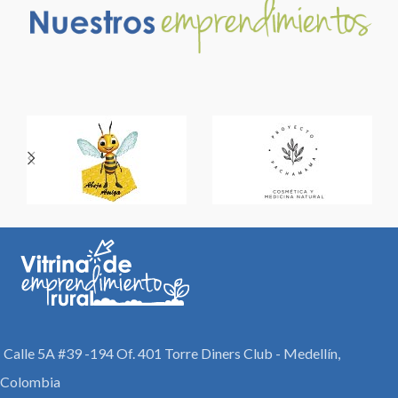
Calle 5A #39 -194 Of. 401 Torre Diners Club - Medellín,
Colombia