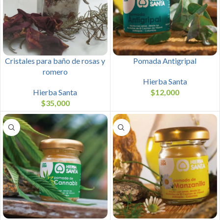
Cristales para baño de rosas y
Pomada Antigripal
romero
Hierba Santa
Hierba Santa
$
12,000
$
35,000