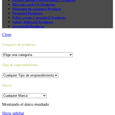
Lácteos, huevos y refrigerados
32 Productos
Mercado verde
151 Productos
Momentos de consumo
1 Producto
Pecuario
3 Productos
Pollos, carnes y pescado
11 Productos
Salud y belleza
20 Productos
Servicios
50 Productos
Close
Categoría de productos
Tipo de emprendimiento
Marca
Mostrando el único resultado
Show sidebar