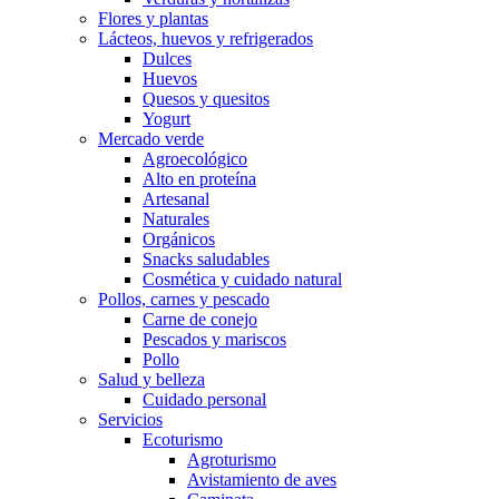
Flores y plantas
Lácteos, huevos y refrigerados
Dulces
Huevos
Quesos y quesitos
Yogurt
Mercado verde
Agroecológico
Alto en proteína
Artesanal
Naturales
Orgánicos
Snacks saludables
Cosmética y cuidado natural
Pollos, carnes y pescado
Carne de conejo
Pescados y mariscos
Pollo
Salud y belleza
Cuidado personal
Servicios
Ecoturismo
Agroturismo
Avistamiento de aves