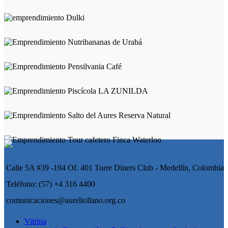
Calle 5A #39 -194 Of. 401 Torre Diners Club - Medellín, Colombia
Teléfono: (57) +4 316 4400
comunicaciones@aureliollano.org.co
Vitrina