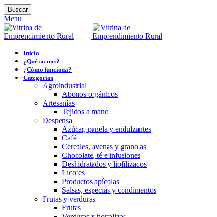
Buscar
Menu
Inicio
¿Qué somos?
¿Cómo funciona?
Categorías
Agroindustrial
Abonos orgánicos
Artesanías
Tejidos a mano
Despensa
Azúcar, panela y endulzantes
Café
Cereales, avenas y granolas
Chocolate, té e infusiones
Deshidratados y liofilizados
Licores
Productos apícolas
Salsas, especias y condimentos
Frutas y verduras
Frutas
Verduras y hortalizas