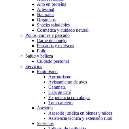
Alto en proteína
Artesanal
Naturales
Orgánicos
Snacks saludables
Cosmética y cuidado natural
Pollos, carnes y pescado
Carne de conejo
Pescados y mariscos
Pollo
Salud y belleza
Cuidado personal
Servicios
Ecoturismo
Agroturismo
Avistamiento de aves
Caminata
Cata de café
Experiencia con abejas
Tour cafetero
Asesoría
Asesoría jurídica en bienes y raíces
Asistencia técnica y extensión rural
Servicios
Talleres de jardinería