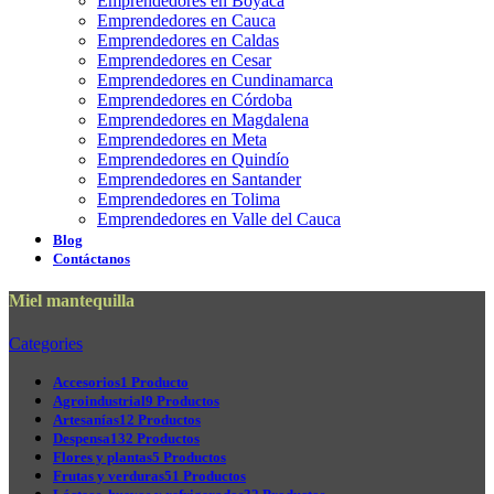
Emprendedores en Boyacá
Emprendedores en Cauca
Emprendedores en Caldas
Emprendedores en Cesar
Emprendedores en Cundinamarca
Emprendedores en Córdoba
Emprendedores en Magdalena
Emprendedores en Meta
Emprendedores en Quindío
Emprendedores en Santander
Emprendedores en Tolima
Emprendedores en Valle del Cauca
Blog
Contáctanos
Miel mantequilla
Categories
Accesorios
1 Producto
Agroindustrial
9 Productos
Artesanías
12 Productos
Despensa
132 Productos
Flores y plantas
5 Productos
Frutas y verduras
51 Productos