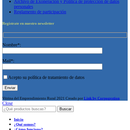
Archivo de Exoneración y Política de protección de datos
personales
Reglamento de participación
Regístrate en nuestro newsletter
Nombre*:
Mail*:
Acepto su política de tratamiento de datos
Vitrina del Emprendimiento Rural
2021 Creado por
Link by Corpogestion
Close
Buscar
Inicio
¿Qué somos?
¿Cómo funciona?