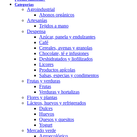
Categorías
Agroindustrial
Abonos orgánicos
Artesanías
Tejidos a mano
Despensa
Azúcar, panela y endulzantes
Café
Cereales, avenas y granolas
Chocolate, té e infusiones
Deshidratados y liofilizados
Licores
Productos apícolas
Salsas, especias y condimentos
Frutas y verduras
Frutas
Verduras y hortalizas
Flores y plantas
Lácteos, huevos y refrigerados
Dulces
Huevos
Quesos y quesitos
Yogurt
Mercado verde
Agroecológico