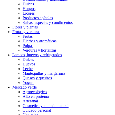
Dulces
Hongos
Licores
Productos apícolas
Salsas, especias y condimentos
Flores y plantas
Frutas y verduras
Frutas
Hierbas y aromáticas
Pulpas
Verduras y hortalizas
Lácteos, huevos y refrigerados
Dulces
Huevos
Leche
Mantequillas y margarinas
Quesos y quesitos
Yogurt
Mercado verde
Agroecológico
Alto en proteína
Artesanal
Cosmética y cuidado natural
Cuidado personal
Naturales