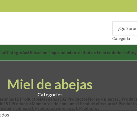
Categoría
ona?
Categorías
Ubicación Emprendimientos
Red de Emprendedores
Blog
Miel de abejas
Categories
esanías
12 Productos
Despensa
132 Productos
Flores y plantas
5 Produc
de
151 Productos
Momentos de consumo
1 Producto
Pecuario
3 Producto
Salud y belleza
20 Productos
Servicios
50 Productos
ados