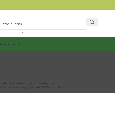
Contáctanos
tos
Frutas y verduras
51 Productos
s
Pollos, carnes y pescado
11 Productos