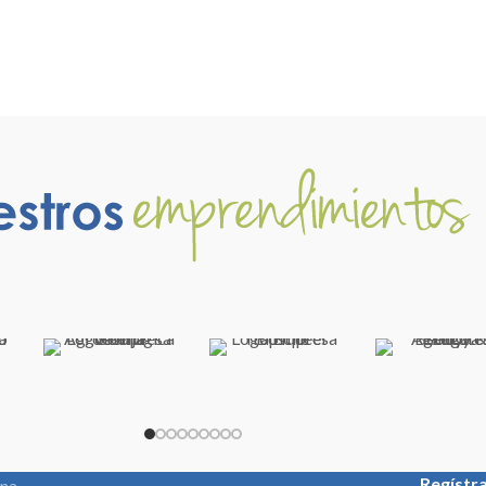
Regístr
ina