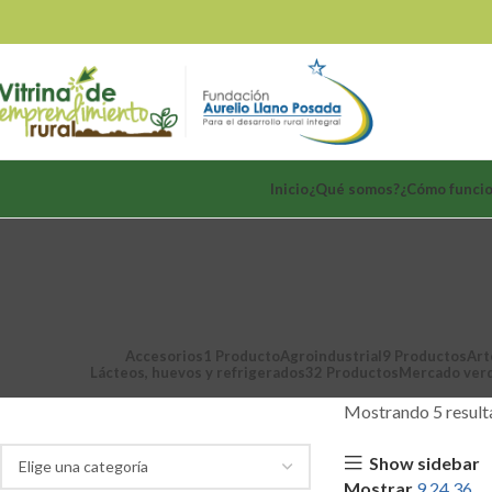
Inicio
¿Qué somos?
¿Cómo funci
Accesorios
1 Producto
Agroindustrial
9 Productos
Art
Lácteos, huevos y refrigerados
32 Productos
Mercado ver
Categoría de productos
Mostrando 5 result
Show sidebar
Mostrar
9
24
36