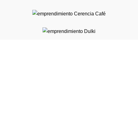
Calle 5A #39 -194 Of. 401 Torre Diners Club - Medellín,