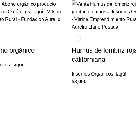
no orgánico
Humus de lombriz roj
californiana
icos Itagüí
Insumos Orgánicos Itagüí
$
3,000