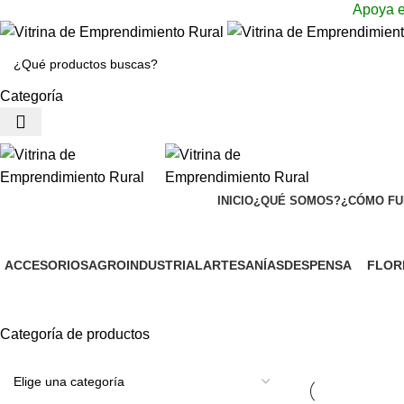
Apoya e
Categoría
INICIO
¿QUÉ SOMOS?
¿CÓMO FU
ACCESORIOS
AGROINDUSTRIAL
ARTESANÍAS
DESPENSA
FLOR
1 Producto
9 Productos
12 Productos
132 Productos
5 Prod
Categoría de productos