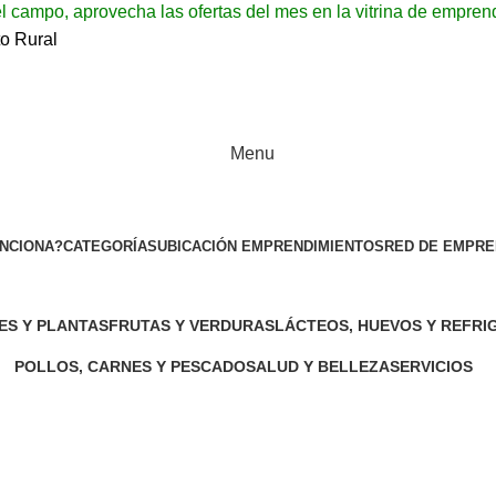
l campo, aprovecha las ofertas del mes en la vitrina de empren
Menu
NCIONA?
CATEGORÍAS
UBICACIÓN EMPRENDIMIENTOS
RED DE EMPR
Itagüí
ES Y PLANTAS
FRUTAS Y VERDURAS
LÁCTEOS, HUEVOS Y REFR
uctos
51 Productos
32 Productos
POLLOS, CARNES Y PESCADO
SALUD Y BELLEZA
SERVICIOS
11 Productos
20 Productos
50 Productos