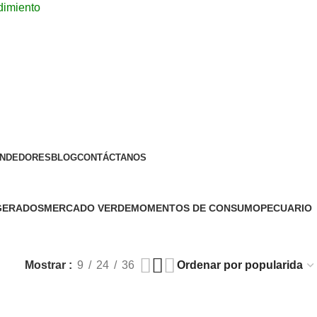
dimiento
ENDEDORES
BLOG
CONTÁCTANOS
IGERADOS
MERCADO VERDE
MOMENTOS DE CONSUMO
PECUARIO
151 Productos
1 Producto
3 Productos
Mostrar
9
24
36