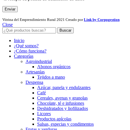
Vitrina del Emprendimiento Rural
2021 Creado por
Link by Corpogestion
Close
Buscar
Inicio
¿Qué somos?
¿Cómo funciona?
Categorías
Agroindustrial
Abonos orgánicos
Artesanías
Tejidos a mano
Despensa
Azúcar, panela y endulzantes
Café
Cereales, avenas y granolas
Chocolate, té e infusiones
Deshidratados y liofilizados
Licores
Productos apícolas
Salsas, especias y condimentos
Frutas y verduras