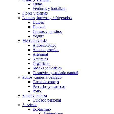
Frutas
Verduras y hortalizas
Flores y plantas
Lácteos, huevos y refrigerados
Dulces
Huevos
Quesos y quesitos
Yogurt
Mercado verde
Agroecológico
Alto en proteína
Artesanal
Naturales
Orgánicos
Snacks saludables
Cosmética y cuidado natural
Pollos, carnes y pescado
Carne de conejo
Pescados y mariscos
Pollo
Salud y belleza
Cuidado personal
Servicios
Ecoturismo
Agroturismo