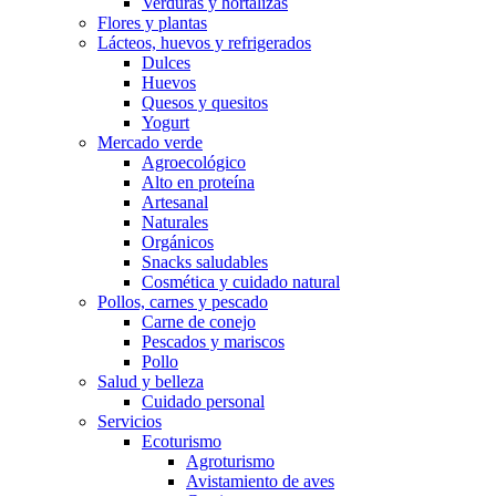
Verduras y hortalizas
Flores y plantas
Lácteos, huevos y refrigerados
Dulces
Huevos
Quesos y quesitos
Yogurt
Mercado verde
Agroecológico
Alto en proteína
Artesanal
Naturales
Orgánicos
Snacks saludables
Cosmética y cuidado natural
Pollos, carnes y pescado
Carne de conejo
Pescados y mariscos
Pollo
Salud y belleza
Cuidado personal
Servicios
Ecoturismo
Agroturismo
Avistamiento de aves