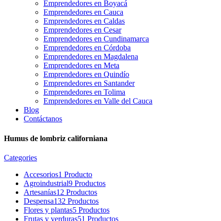
Emprendedores en Boyacá
Emprendedores en Cauca
Emprendedores en Caldas
Emprendedores en Cesar
Emprendedores en Cundinamarca
Emprendedores en Córdoba
Emprendedores en Magdalena
Emprendedores en Meta
Emprendedores en Quindío
Emprendedores en Santander
Emprendedores en Tolima
Emprendedores en Valle del Cauca
Blog
Contáctanos
Humus de lombriz californiana
Categories
Accesorios
1 Producto
Agroindustrial
9 Productos
Artesanías
12 Productos
Despensa
132 Productos
Flores y plantas
5 Productos
Frutas y verduras
51 Productos