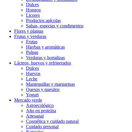
Dulces
Hongos
Licores
Productos apícolas
Salsas, especias y condimentos
Flores y plantas
Frutas y verduras
Frutas
Hierbas y aromáticas
Pulpas
Verduras y hortalizas
Lácteos, huevos y refrigerados
Dulces
Huevos
Leche
Mantequillas y margarinas
Quesos y quesitos
Yogurt
Mercado verde
Agroecológico
Alto en proteína
Artesanal
Cosmética y cuidado natural
Cuidado personal
Naturales