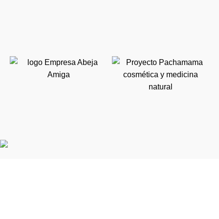
Calle 5A #39 -194 Of. 401 Torre Diners Club - Medellín,
Colombia
Teléfono: (57) +4 316 4400
comunicaciones@aureliollano.org.co