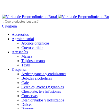
Categoría
Accesorios
Agroindustrial
Abonos orgánicos
Cuero curtido
Artesanías
Matera
Tejidos a mano
Textil
Despensa
Azúcar, panela y endulzantes
Bebidas alcohólicas
Café
Cereales, avenas y granolas
Chocolate, té e infusiones
Conservas
Deshidratados y liofilizados
Dulces
Hongos