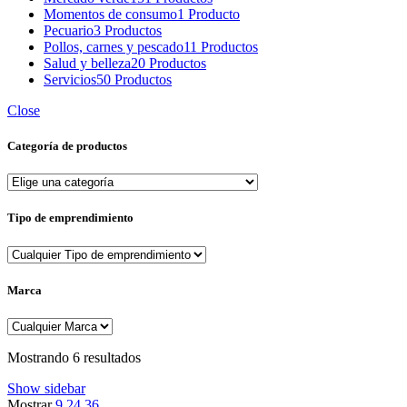
Momentos de consumo
1 Producto
Pecuario
3 Productos
Pollos, carnes y pescado
11 Productos
Salud y belleza
20 Productos
Servicios
50 Productos
Close
Categoría de productos
Tipo de emprendimiento
Marca
Sorted
Mostrando 6 resultados
by
Show sidebar
popularity
Mostrar
9
24
36