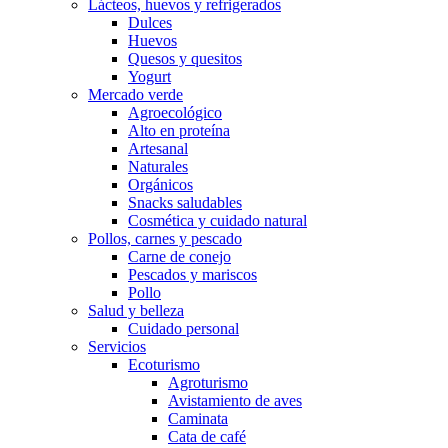
Lácteos, huevos y refrigerados
Dulces
Huevos
Quesos y quesitos
Yogurt
Mercado verde
Agroecológico
Alto en proteína
Artesanal
Naturales
Orgánicos
Snacks saludables
Cosmética y cuidado natural
Pollos, carnes y pescado
Carne de conejo
Pescados y mariscos
Pollo
Salud y belleza
Cuidado personal
Servicios
Ecoturismo
Agroturismo
Avistamiento de aves
Caminata
Cata de café