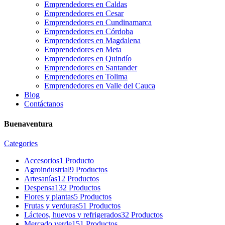
Emprendedores en Caldas
Emprendedores en Cesar
Emprendedores en Cundinamarca
Emprendedores en Córdoba
Emprendedores en Magdalena
Emprendedores en Meta
Emprendedores en Quindío
Emprendedores en Santander
Emprendedores en Tolima
Emprendedores en Valle del Cauca
Blog
Contáctanos
Buenaventura
Categories
Accesorios
1 Producto
Agroindustrial
9 Productos
Artesanías
12 Productos
Despensa
132 Productos
Flores y plantas
5 Productos
Frutas y verduras
51 Productos
Lácteos, huevos y refrigerados
32 Productos
Mercado verde
151 Productos