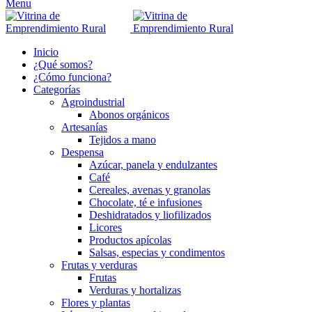
Menu
Inicio
¿Qué somos?
¿Cómo funciona?
Categorías
Agroindustrial
Abonos orgánicos
Artesanías
Tejidos a mano
Despensa
Azúcar, panela y endulzantes
Café
Cereales, avenas y granolas
Chocolate, té e infusiones
Deshidratados y liofilizados
Licores
Productos apícolas
Salsas, especias y condimentos
Frutas y verduras
Frutas
Verduras y hortalizas
Flores y plantas