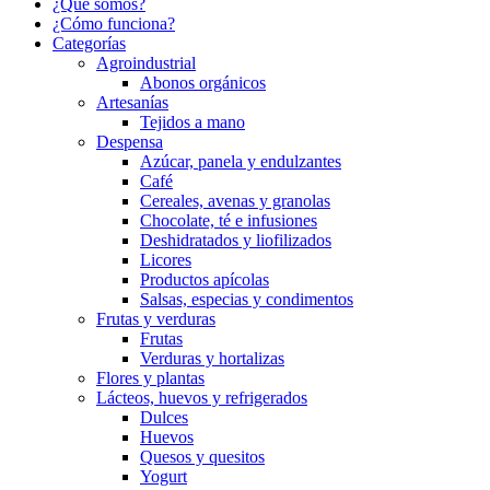
¿Qué somos?
¿Cómo funciona?
Categorías
Agroindustrial
Abonos orgánicos
Artesanías
Tejidos a mano
Despensa
Azúcar, panela y endulzantes
Café
Cereales, avenas y granolas
Chocolate, té e infusiones
Deshidratados y liofilizados
Licores
Productos apícolas
Salsas, especias y condimentos
Frutas y verduras
Frutas
Verduras y hortalizas
Flores y plantas
Lácteos, huevos y refrigerados
Dulces
Huevos
Quesos y quesitos
Yogurt