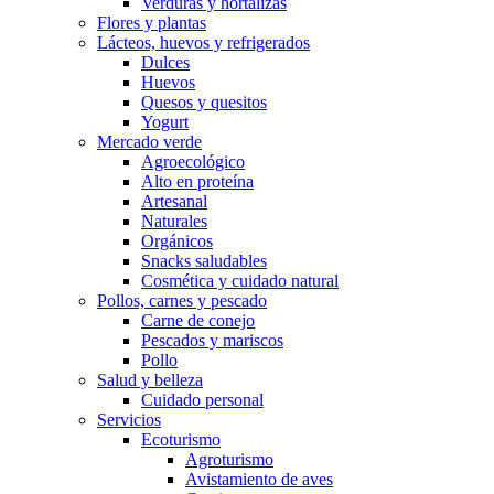
Verduras y hortalizas
Flores y plantas
Lácteos, huevos y refrigerados
Dulces
Huevos
Quesos y quesitos
Yogurt
Mercado verde
Agroecológico
Alto en proteína
Artesanal
Naturales
Orgánicos
Snacks saludables
Cosmética y cuidado natural
Pollos, carnes y pescado
Carne de conejo
Pescados y mariscos
Pollo
Salud y belleza
Cuidado personal
Servicios
Ecoturismo
Agroturismo
Avistamiento de aves