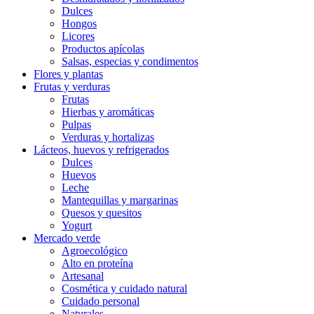
Dulces
Hongos
Licores
Productos apícolas
Salsas, especias y condimentos
Flores y plantas
Frutas y verduras
Frutas
Hierbas y aromáticas
Pulpas
Verduras y hortalizas
Lácteos, huevos y refrigerados
Dulces
Huevos
Leche
Mantequillas y margarinas
Quesos y quesitos
Yogurt
Mercado verde
Agroecológico
Alto en proteína
Artesanal
Cosmética y cuidado natural
Cuidado personal
Naturales