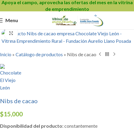
Apoya el campo, aprovecha las ofertas del mes en la vitrina
de emprendimiento
Menu
Click to enlarge
Inicio
»
Catálogo de productos
»
Nibs de cacao
Nibs de cacao
$
15,000
Disponibilidad del producto:
constantemente