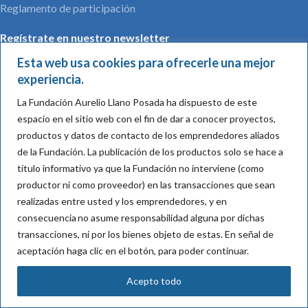
Reglamento de participación
Regístrate en nuestro newsletter
Esta web usa cookies para ofrecerle una mejor
experiencia.
La Fundación Aurelio Llano Posada ha dispuesto de este
Nombre*:
espacio en el sitio web con el fin de dar a conocer proyectos,
productos y datos de contacto de los emprendedores aliados
de la Fundación.
La publicación de los productos solo se hace a
título informativo ya que la Fundación no interviene (como
Mail*:
productor ni como proveedor) en las transacciones que sean
realizadas entre usted y los emprendedores, y en
consecuencia
no asume responsabilidad alguna por dichas
Acepto su política de tratamiento de datos
transacciones, ni por los bienes objeto de
estas
. En señal de
aceptación haga clic en el botón, para poder continuar.
Acepto todo
Vitrina del Emprendimiento Rural
2021 Creado por
Link by Corpogestion