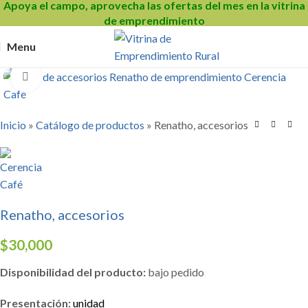
Apoya el campo, aprovecha las ofertas del mes en la vitrina
de emprendimiento
Menu
Click to enlarge
Inicio
»
Catálogo de productos
»
Renatho, accesorios
Renatho, accesorios
$
30,000
Disponibilidad del producto:
bajo pedido
Presentación:
unidad